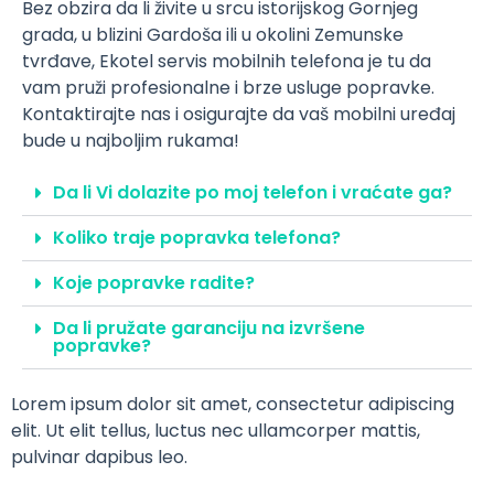
Bez obzira da li živite u srcu istorijskog Gornjeg
grada, u blizini Gardoša ili u okolini Zemunske
tvrđave, Ekotel servis mobilnih telefona je tu da
vam pruži profesionalne i brze usluge popravke.
Kontaktirajte nas i osigurajte da vaš mobilni uređaj
bude u najboljim rukama!
Da li Vi dolazite po moj telefon i vraćate ga?
Koliko traje popravka telefona?
Koje popravke radite?
Da li pružate garanciju na izvršene
popravke?
Lorem ipsum dolor sit amet, consectetur adipiscing
elit. Ut elit tellus, luctus nec ullamcorper mattis,
pulvinar dapibus leo.