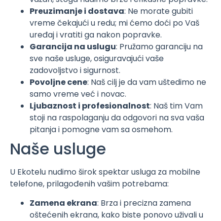
Preuzimanje i dostava
: Ne morate gubiti
vreme čekajući u redu; mi ćemo doći po Vaš
uređaj i vratiti ga nakon popravke.
Garancija na uslugu
: Pružamo garanciju na
sve naše usluge, osiguravajući vaše
zadovoljstvo i sigurnost.
Povoljne cene
: Naš cilj je da vam uštedimo ne
samo vreme već i novac.
Ljubaznost i profesionalnost
: Naš tim Vam
stoji na raspolaganju da odgovori na sva vaša
pitanja i pomogne vam sa osmehom.
Naše usluge
U Ekotelu nudimo širok spektar usluga za mobilne
telefone, prilagođenih vašim potrebama:
Zamena ekrana
: Brza i precizna zamena
oštećenih ekrana, kako biste ponovo uživali u