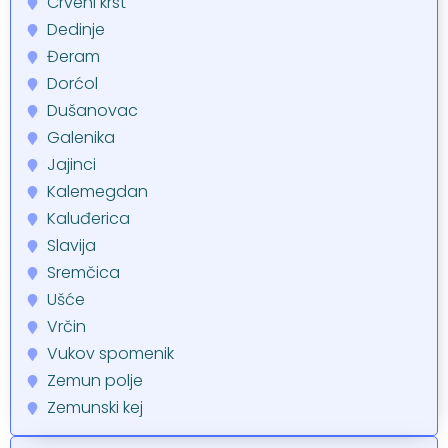
Crveni krst
Dedinje
Đeram
Dorćol
Dušanovac
Galenika
Jajinci
Kalemegdan
Kaluđerica
Slavija
Sremčica
Ušće
Vrčin
Vukov spomenik
Zemun polje
Zemunski kej