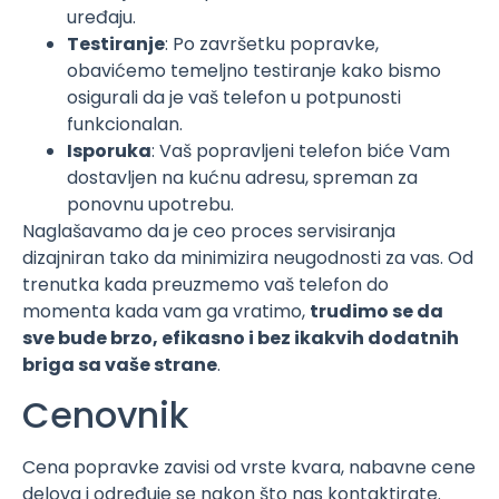
uređaju.
Testiranje
: Po završetku popravke,
obavićemo temeljno testiranje kako bismo
osigurali da je vaš telefon u potpunosti
funkcionalan.
Isporuka
: Vaš popravljeni telefon biće Vam
dostavljen na kućnu adresu, spreman za
ponovnu upotrebu.
Naglašavamo da je ceo proces servisiranja
dizajniran tako da minimizira neugodnosti za vas. Od
trenutka kada preuzmemo vaš telefon do
momenta kada vam ga vratimo,
trudimo se da
sve bude brzo, efikasno i bez ikakvih dodatnih
briga sa vaše strane
.
Cenovnik
Cena popravke zavisi od vrste kvara, nabavne cene
delova i određuje se nakon što nas kontaktirate.