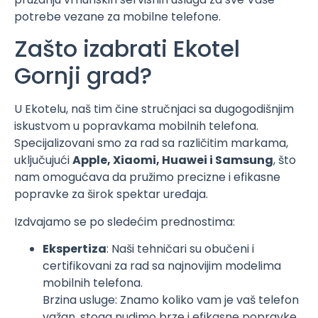
potrebe vezane za mobilne telefone.
Zašto izabrati Ekotel
Gornji grad?
U Ekotelu, naš tim čine stručnjaci sa dugogodišnjim
iskustvom u popravkama mobilnih telefona.
Specijalizovani smo za rad sa različitim markama,
uključujući
Apple, Xiaomi, Huawei i Samsung
, što
nam omogućava da pružimo precizne i efikasne
popravke za širok spektar uređaja.
Izdvajamo se po sledećim prednostima:
Ekspertiza
: Naši tehničari su obučeni i
certifikovani za rad sa najnovijim modelima
mobilnih telefona.
Brzina usluge: Znamo koliko vam je vaš telefon
važan, stoga nudimo brze i efikasne popravke.