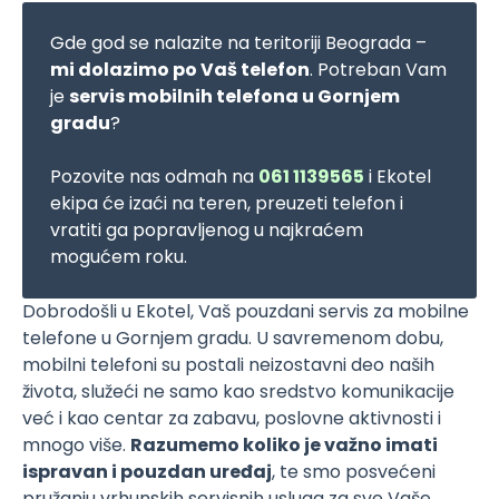
Gde god se nalazite na teritoriji Beograda –
mi dolazimo po Vaš telefon
. Potreban Vam
je
servis mobilnih telefona u Gornjem
gradu
?
Pozovite nas odmah na
061 1139565
i Ekotel
ekipa će izaći na teren, preuzeti telefon i
vratiti ga popravljenog u najkraćem
mogućem roku.
Dobrodošli u Ekotel, Vaš pouzdani servis za mobilne
telefone u Gornjem gradu. U savremenom dobu,
mobilni telefoni su postali neizostavni deo naših
života, služeći ne samo kao sredstvo komunikacije
već i kao centar za zabavu, poslovne aktivnosti i
mnogo više.
Razumemo koliko je važno imati
ispravan i pouzdan uređaj
, te smo posvećeni
pružanju vrhunskih servisnih usluga za sve Vaše