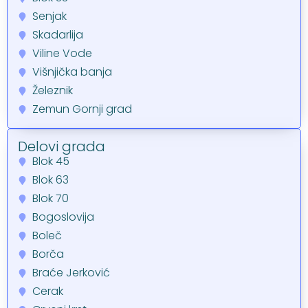
Senjak
Skadarlija
Viline Vode
Višnjička banja
Železnik
Zemun Gornji grad
Delovi grada
Blok 45
Blok 63
Blok 70
Bogoslovija
Boleč
Borča
Braće Jerković
Cerak