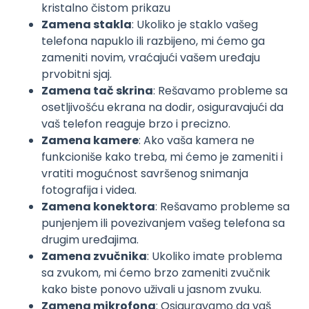
kristalno čistom prikazu
Zamena stakla
: Ukoliko je staklo vašeg
telefona napuklo ili razbijeno, mi ćemo ga
zameniti novim, vraćajući vašem uređaju
prvobitni sjaj.
Zamena tač skrina
: Rešavamo probleme sa
osetljivošću ekrana na dodir, osiguravajući da
vaš telefon reaguje brzo i precizno.
Zamena kamere
: Ako vaša kamera ne
funkcioniše kako treba, mi ćemo je zameniti i
vratiti mogućnost savršenog snimanja
fotografija i videa.
Zamena konektora
: Rešavamo probleme sa
punjenjem ili povezivanjem vašeg telefona sa
drugim uređajima.
Zamena zvučnika
: Ukoliko imate problema
sa zvukom, mi ćemo brzo zameniti zvučnik
kako biste ponovo uživali u jasnom zvuku.
Zamena mikrofona
: Osiguravamo da vaš