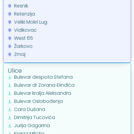
Resnik
Retenzija
Veliki Mokri Lug
Vidikovac
West 65
Žarkovo
Zmaj
Ulice
Bulevar despota Stefana
Bulevar dr Zorana Đinđića
Bulevar kralja Aleksandra
Bulevar Oslobođenja
Cara Dušana
Dimitrija Tucovića
Jurija Gagarina
Kneza Miloša