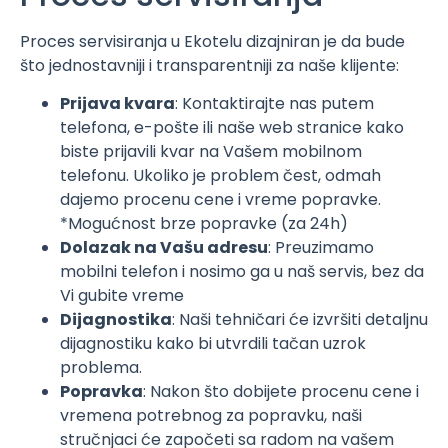
Proces servisiranja u Ekotelu dizajniran je da bude
što jednostavniji i transparentniji za naše klijente:
Prijava kvara
: Kontaktirajte nas putem
telefona, e-pošte ili naše web stranice kako
biste prijavili kvar na Vašem mobilnom
telefonu. Ukoliko je problem čest, odmah
dajemo procenu cene i vreme popravke.
*Mogućnost brze popravke (za 24h)
Dolazak na Vašu adresu
: Preuzimamo
mobilni telefon i nosimo ga u naš servis, bez da
Vi gubite vreme
Dijagnostika
: Naši tehničari će izvršiti detaljnu
dijagnostiku kako bi utvrdili tačan uzrok
problema.
Popravka
: Nakon što dobijete procenu cene i
vremena potrebnog za popravku, naši
stručnjaci će započeti sa radom na vašem