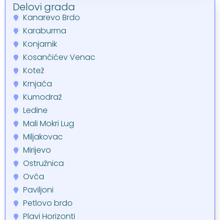
Delovi grada
Kanarevo Brdo
Karaburma
Konjarnik
Kosančićev Venac
Kotež
Krnjača
Kumodraž
Ledine
Mali Mokri Lug
Miljakovac
Mirijevo
Ostružnica
Ovča
Paviljoni
Petlovo brdo
Plavi Horizonti