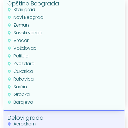
Opštine Beograda
Stari grad
Novi Beograd
Zemun
Savski venac
Vračar
Voždovac
Palilula
Zvezdara
Čukarica
Rakovica
Surčin
Grocka
Barajevo
Delovi grada
Aerodrom