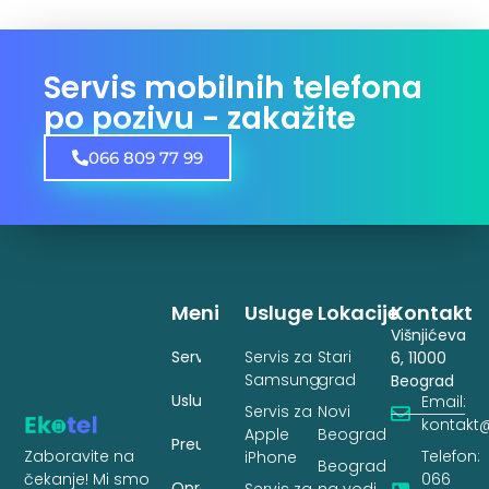
Servis mobilnih telefona
po pozivu - zakažite
066 809 77 99
Meni
Usluge
Lokacije
Kontakt
Višnjićeva
Servis
Servis za
Stari
6, 11000
Samsung
grad
Beograd
Usluge
Email:
Servis za
Novi
kontakt@
Apple
Beograd
Preuzimanje
Zaboravite na
Telefon:
iPhone
Beograd
čekanje! Mi smo
066
Oprema