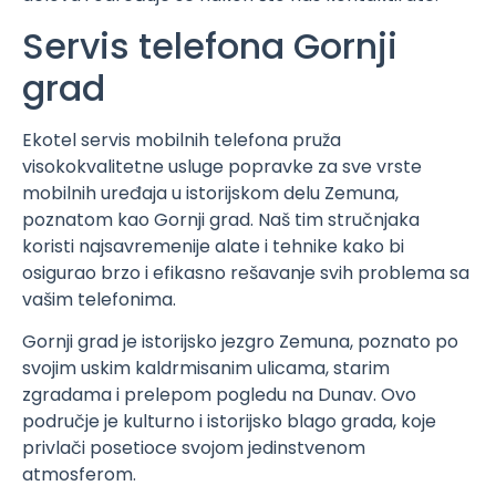
Servis telefona Gornji
grad
Ekotel servis mobilnih telefona pruža
visokokvalitetne usluge popravke za sve vrste
mobilnih uređaja u istorijskom delu Zemuna,
poznatom kao Gornji grad. Naš tim stručnjaka
koristi najsavremenije alate i tehnike kako bi
osigurao brzo i efikasno rešavanje svih problema sa
vašim telefonima.
Gornji grad je istorijsko jezgro Zemuna, poznato po
svojim uskim kaldrmisanim ulicama, starim
zgradama i prelepom pogledu na Dunav. Ovo
područje je kulturno i istorijsko blago grada, koje
privlači posetioce svojom jedinstvenom
atmosferom.