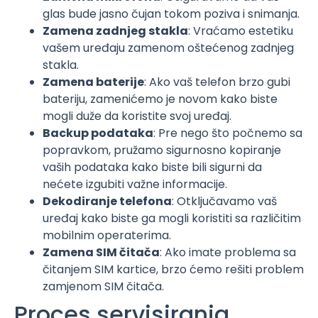
glas bude jasno čujan tokom poziva i snimanja.
Zamena zadnjeg stakla
: Vraćamo estetiku
vašem uređaju zamenom oštećenog zadnjeg
stakla.
Zamena baterije
: Ako vaš telefon brzo gubi
bateriju, zamenićemo je novom kako biste
mogli duže da koristite svoj uređaj.
Backup podataka
: Pre nego što počnemo sa
popravkom, pružamo sigurnosno kopiranje
vaših podataka kako biste bili sigurni da
nećete izgubiti važne informacije.
Dekodiranje telefona
: Otključavamo vaš
uređaj kako biste ga mogli koristiti sa različitim
mobilnim operaterima.
Zamena SIM čitača
: Ako imate problema sa
čitanjem SIM kartice, brzo ćemo rešiti problem
zamjenom SIM čitača.
Proces servisiranja