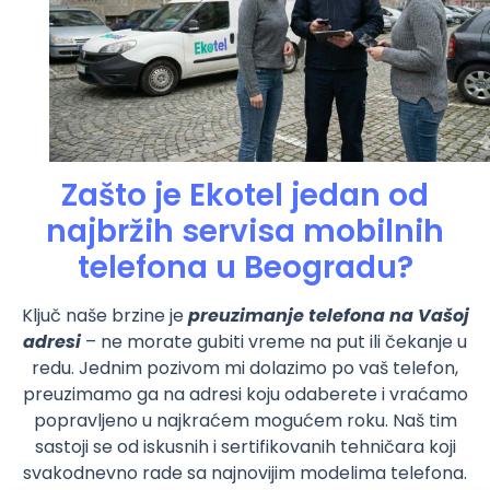
Zašto je Ekotel jedan od
najbržih servisa mobilnih
telefona u Beogradu?
Ključ naše brzine je
preuzimanje telefona na Vašoj
adresi
– ne morate gubiti vreme na put ili čekanje u
redu. Jednim pozivom mi dolazimo po vaš telefon,
preuzimamo ga na adresi koju odaberete i vraćamo
popravljeno u najkraćem mogućem roku. Naš tim
sastoji se od iskusnih i sertifikovanih tehničara koji
svakodnevno rade sa najnovijim modelima telefona.