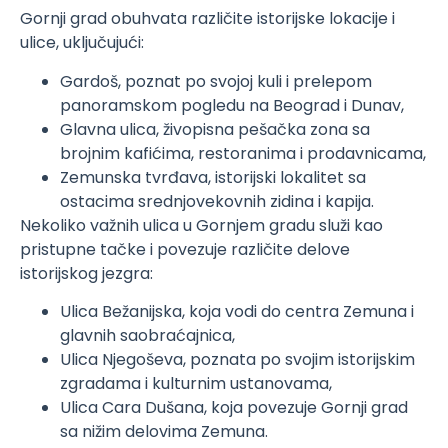
Gornji grad obuhvata različite istorijske lokacije i
ulice, uključujući:
Gardoš, poznat po svojoj kuli i prelepom
panoramskom pogledu na Beograd i Dunav,
Glavna ulica, živopisna pešačka zona sa
brojnim kafićima, restoranima i prodavnicama,
Zemunska tvrđava, istorijski lokalitet sa
ostacima srednjovekovnih zidina i kapija.
Nekoliko važnih ulica u Gornjem gradu služi kao
pristupne tačke i povezuje različite delove
istorijskog jezgra:
Ulica Bežanijska, koja vodi do centra Zemuna i
glavnih saobraćajnica,
Ulica Njegoševa, poznata po svojim istorijskim
zgradama i kulturnim ustanovama,
Ulica Cara Dušana, koja povezuje Gornji grad
sa nižim delovima Zemuna.