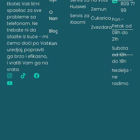
Servis za
na vodi
Ekotel, Vaš lični
809 77
Huawei
Zemun
spasilac za sve
99
O
Servis za
probleme sa
Čukarica
Nama
Pon -
Xiaomi
telefonom. Ne
Petak od
Zvezdara
trebate ni da
Blog
08h do
izlazite iz kuće - mi
21h
ćemo doći po Vaš
Kontakt
Subota
uredjaj, popraviti
od 10h
ga brzo i efikasno,
do 18h
i vratiti Vam ga na
vrata.
Nedelja -
ne
radimo