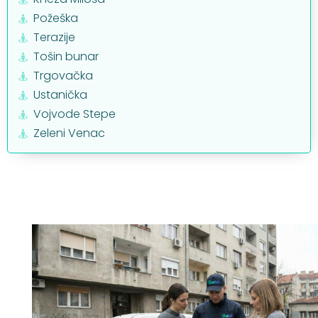
Požeška
Terazije
Tošin bunar
Trgovačka
Ustanička
Vojvode Stepe
Zeleni Venac