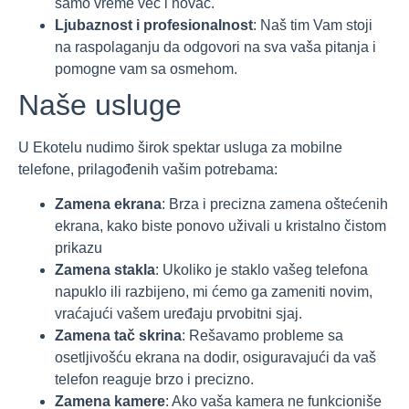
samo vreme već i novac.
Ljubaznost i profesionalnost
: Naš tim Vam stoji
na raspolaganju da odgovori na sva vaša pitanja i
pomogne vam sa osmehom.
Naše usluge
U Ekotelu nudimo širok spektar usluga za mobilne
telefone, prilagođenih vašim potrebama:
Zamena ekrana
: Brza i precizna zamena oštećenih
ekrana, kako biste ponovo uživali u kristalno čistom
prikazu
Zamena stakla
: Ukoliko je staklo vašeg telefona
napuklo ili razbijeno, mi ćemo ga zameniti novim,
vraćajući vašem uređaju prvobitni sjaj.
Zamena tač skrina
: Rešavamo probleme sa
osetljivošću ekrana na dodir, osiguravajući da vaš
telefon reaguje brzo i precizno.
Zamena kamere
: Ako vaša kamera ne funkcioniše