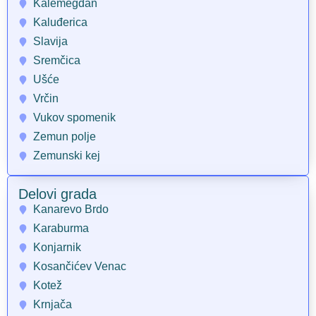
Kalemegdan
Kaluđerica
Slavija
Sremčica
Ušće
Vrčin
Vukov spomenik
Zemun polje
Zemunski kej
Delovi grada
Kanarevo Brdo
Karaburma
Konjarnik
Kosančićev Venac
Kotež
Krnjača