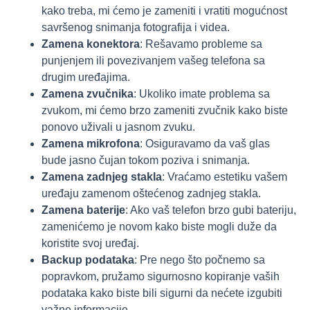
kako treba, mi ćemo je zameniti i vratiti mogućnost
savršenog snimanja fotografija i videa.
Zamena konektora
: Rešavamo probleme sa
punjenjem ili povezivanjem vašeg telefona sa
drugim uređajima.
Zamena zvučnika
: Ukoliko imate problema sa
zvukom, mi ćemo brzo zameniti zvučnik kako biste
ponovo uživali u jasnom zvuku.
Zamena mikrofona
: Osiguravamo da vaš glas
bude jasno čujan tokom poziva i snimanja.
Zamena zadnjeg stakla
: Vraćamo estetiku vašem
uređaju zamenom oštećenog zadnjeg stakla.
Zamena baterije
: Ako vaš telefon brzo gubi bateriju,
zamenićemo je novom kako biste mogli duže da
koristite svoj uređaj.
Backup podataka
: Pre nego što počnemo sa
popravkom, pružamo sigurnosno kopiranje vaših
podataka kako biste bili sigurni da nećete izgubiti
važne informacije.