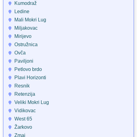
Kumodraž
Ledine
Mali Mokri Lug
Miljakovac
Mirijevo
Ostružnica
Ovča
Paviljoni
Petlovo brdo
Plavi Horizonti
Resnik
Retenzija
Veliki Mokri Lug
Vidikovac
West 65
Žarkovo
Zmaj