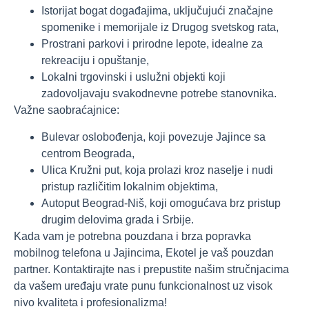
Istorijat bogat događajima, uključujući značajne
spomenike i memorijale iz Drugog svetskog rata,
Prostrani parkovi i prirodne lepote, idealne za
rekreaciju i opuštanje,
Lokalni trgovinski i uslužni objekti koji
zadovoljavaju svakodnevne potrebe stanovnika.
Važne saobraćajnice:
Bulevar oslobođenja, koji povezuje Jajince sa
centrom Beograda,
Ulica Kružni put, koja prolazi kroz naselje i nudi
pristup različitim lokalnim objektima,
Autoput Beograd-Niš, koji omogućava brz pristup
drugim delovima grada i Srbije.
Kada vam je potrebna pouzdana i brza popravka
mobilnog telefona u Jajincima, Ekotel je vaš pouzdan
partner. Kontaktirajte nas i prepustite našim stručnjacima
da vašem uređaju vrate punu funkcionalnost uz visok
nivo kvaliteta i profesionalizma!