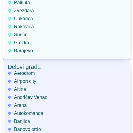
Palilula
Zvezdara
Čukarica
Rakovica
Surčin
Grocka
Barajevo
Delovi grada
Aerodrom
Airport city
Altina
Andrićev Venac
Arena
Autokomanda
Banjica
Banovo brdo