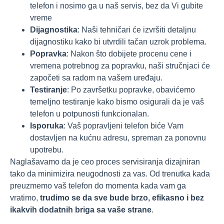
telefon i nosimo ga u naš servis, bez da Vi gubite
vreme
Dijagnostika
: Naši tehničari će izvršiti detaljnu
dijagnostiku kako bi utvrdili tačan uzrok problema.
Popravka
: Nakon što dobijete procenu cene i
vremena potrebnog za popravku, naši stručnjaci će
započeti sa radom na vašem uređaju.
Testiranje
: Po završetku popravke, obavićemo
temeljno testiranje kako bismo osigurali da je vaš
telefon u potpunosti funkcionalan.
Isporuka
: Vaš popravljeni telefon biće Vam
dostavljen na kućnu adresu, spreman za ponovnu
upotrebu.
Naglašavamo da je ceo proces servisiranja dizajniran
tako da minimizira neugodnosti za vas. Od trenutka kada
preuzmemo vaš telefon do momenta kada vam ga
vratimo,
trudimo se da sve bude brzo, efikasno i bez
ikakvih dodatnih briga sa vaše strane
.