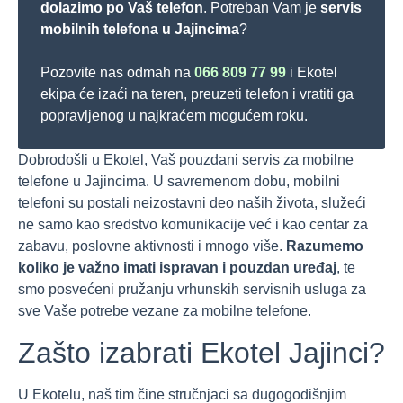
dolazimo po Vaš telefon
. Potreban Vam je
servis
mobilnih telefona u Jajincima
?
Pozovite nas odmah na
066 809 77 99
i Ekotel
ekipa će izaći na teren, preuzeti telefon i vratiti ga
popravljenog u najkraćem mogućem roku.
Dobrodošli u Ekotel, Vaš pouzdani servis za mobilne
telefone u Jajincima. U savremenom dobu, mobilni
telefoni su postali neizostavni deo naših života, služeći
ne samo kao sredstvo komunikacije već i kao centar za
zabavu, poslovne aktivnosti i mnogo više.
Razumemo
koliko je važno imati ispravan i pouzdan uređaj
, te
smo posvećeni pružanju vrhunskih servisnih usluga za
sve Vaše potrebe vezane za mobilne telefone.
Zašto izabrati Ekotel Jajinci?
U Ekotelu, naš tim čine stručnjaci sa dugogodišnjim