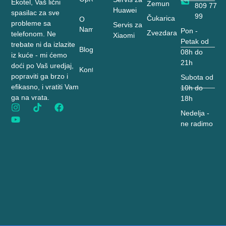
Ekotel, Vaš lični
Zemun
809 77
Huawei
spasilac za sve
99
Čukarica
O
probleme sa
Servis za
Nama
Pon -
Zvezdara
telefonom. Ne
Xiaomi
Petak od
trebate ni da izlazite
Blog
08h do
iz kuće - mi ćemo
21h
doći po Vaš uredjaj,
Kontakt
popraviti ga brzo i
Subota od
efikasno, i vratiti Vam
10h do
ga na vrata.
18h
Nedelja -
ne radimo