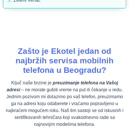
Zeleni Venac
Zašto je Ekotel jedan od
najbržih servisa mobilnih
telefona u Beogradu?
Ključ naše brzine je
preuzimanje telefona na Vašoj
adresi
– ne morate gubiti vreme na put ili čekanje u redu.
Jednim pozivom mi dolazimo po vaš telefon, preuzimamo
ga na adresi koju odaberete i vraćamo popravljeno u
najkraćem mogućem roku. Naš tim sastoji se od iskusnih i
sertifikovanih tehničara koji svakodnevno rade sa
najnovijim modelima telefona.