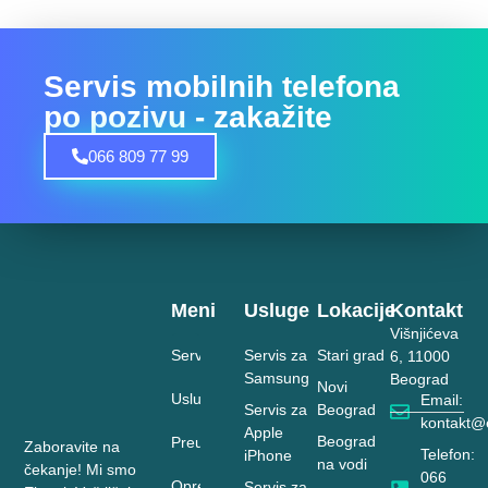
Servis mobilnih telefona
po pozivu - zakažite
066 809 77 99
Meni
Usluge
Lokacije
Kontakt
Višnjićeva
Servis
Servis za
Stari grad
6, 11000
Samsung
Beograd
Novi
Usluge
Email:
Servis za
Beograd
kontakt@e
Apple
Beograd
Preuzimanje
Zaboravite na
Telefon:
iPhone
na vodi
čekanje! Mi smo
066
Oprema
Servis za