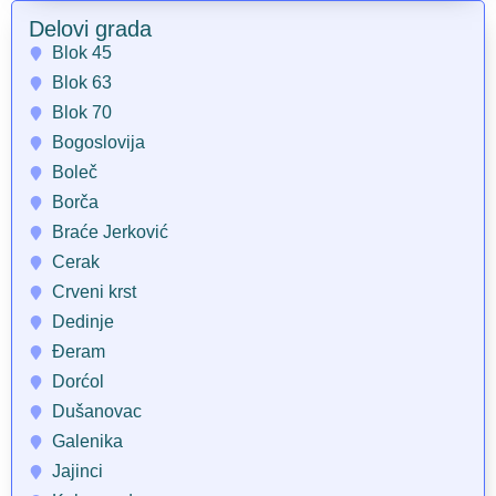
Delovi grada
Blok 45
Blok 63
Blok 70
Bogoslovija
Boleč
Borča
Braće Jerković
Cerak
Crveni krst
Dedinje
Đeram
Dorćol
Dušanovac
Galenika
Jajinci