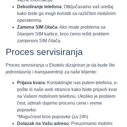
Dekodiranje telefona
: Otključavamo vaš uređaj
kako biste ga mogli koristiti sa različitim mobilnim
operaterima.
Zamena SIM čitača
: Ako imate problema sa
čitanjem SIM kartice, brzo ćemo rešiti problem
zamjenom SIM čitača.
Proces servisiranja
Proces servisiranja u Ekotelu dizajniran je da bude što
jednostavniji i transparentniji za naše klijente:
Prijava kvara
: Kontaktirajte nas putem telefona, e-
pošte ili naše web stranice kako biste prijavili kvar
na Vašem mobilnom telefonu. Ukoliko je problem
čest, odmah dajemo procenu cene i vreme
popravke.
*Mogućnost brze popravke (za 24h)
Dolazak na Vašu adresu
: Preuzimamo mobilni