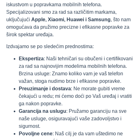
iskustvom u popravkama mobilnih telefona.
Specijalizovani smo za rad sa različitim markama,
uključujući
Apple, Xiaomi, Huawei i Samsung
, što nam
omogućava da pružimo precizne i efikasne popravke za
širok spektar uređaja.
Izdvajamo se po sledećim prednostima:
Ekspertiza
: Naši tehničari su obučeni i certifikovani
za rad sa najnovijim modelima mobilnih telefona.
Brzina usluge: Znamo koliko vam je vaš telefon
važan, stoga nudimo brze i efikasne popravke.
Preuzimanje i dostava
: Ne morate gubiti vreme
čekajući u redu; mi ćemo doći po Vaš uređaj i vratiti
ga nakon popravke.
Garancija na uslugu
: Pružamo garanciju na sve
naše usluge, osiguravajući vaše zadovoljstvo i
sigurnost.
Povoljne cene
: Naš cilj je da vam uštedimo ne