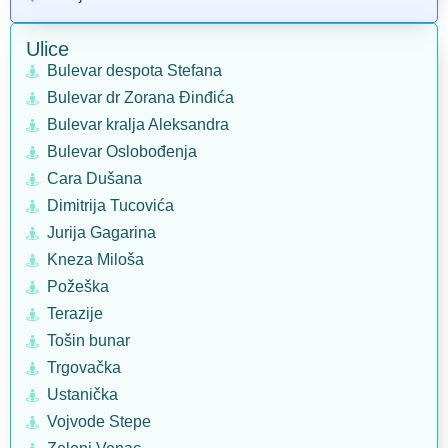
Ulice
Bulevar despota Stefana
Bulevar dr Zorana Đinđića
Bulevar kralja Aleksandra
Bulevar Oslobođenja
Cara Dušana
Dimitrija Tucovića
Jurija Gagarina
Kneza Miloša
Požeška
Terazije
Tošin bunar
Trgovačka
Ustanička
Vojvode Stepe