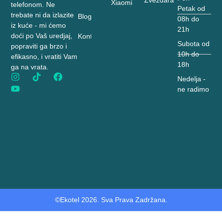
Xiaomi
telefonom. Ne
Petak od
trebate ni da izlazite
Blog
08h do
iz kuće - mi ćemo
21h
doći po Vaš uredjaj,
Kontakt
Subota od
popraviti ga brzo i
10h do
efikasno, i vratiti Vam
18h
ga na vrata.
Nedelja -
ne radimo
©Ekotel 2026. Sva Prava Zadržana.