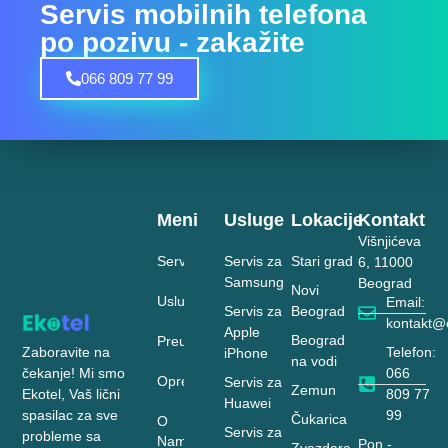
Servis mobilnih telefona
po pozivu - zakažite
066 809 77 99
Meni
Usluge
Lokacije
Kontakt
Višnjićeva
Servis
Servis za
Stari grad
6, 11000
Samsung
Beograd
Novi
Usluge
Email:
Servis za
Beograd
kontakt@e
Apple
Beograd
Preuzimanje
Zaboravite na
Telefon:
iPhone
na vodi
čekanje! Mi smo
066
Oprema
Servis za
Zemun
Ekotel, Vaš lični
809 77
Huawei
spasilac za sve
99
Čukarica
O
Servis za
probleme sa
Nama
Pon -
Zvezdara