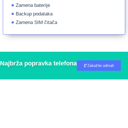
Zamena baterije
Backup podataka
Zamena SIM čitača
Najbrža popravka telefona
Zakažite odmah