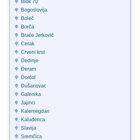
Blok 70
Bogoslovija
Boleč
Borča
Braće Jerković
Cerak
Crveni krst
Dedinje
Đeram
Dorćol
Dušanovac
Galenika
Jajinci
Kalemegdan
Kaluđerica
Slavija
Sremčica