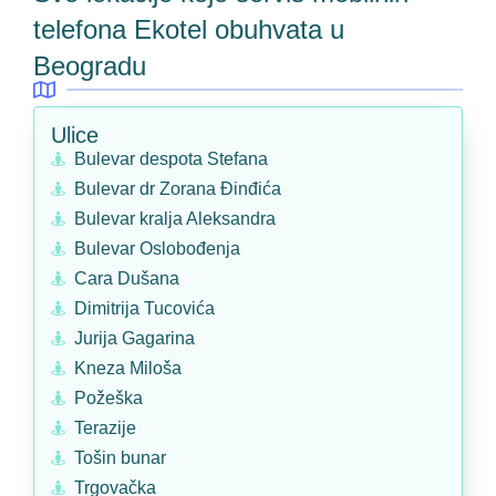
telefona Ekotel obuhvata u
Beogradu
Ulice
Bulevar despota Stefana
Bulevar dr Zorana Đinđića
Bulevar kralja Aleksandra
Bulevar Oslobođenja
Cara Dušana
Dimitrija Tucovića
Jurija Gagarina
Kneza Miloša
Požeška
Terazije
Tošin bunar
Trgovačka