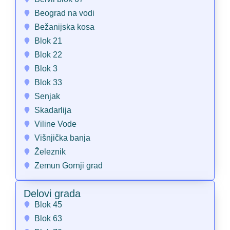
Beograd na vodi
Bežanijska kosa
Blok 21
Blok 22
Blok 3
Blok 33
Senjak
Skadarlija
Viline Vode
Višnjička banja
Železnik
Zemun Gornji grad
Delovi grada
Blok 45
Blok 63