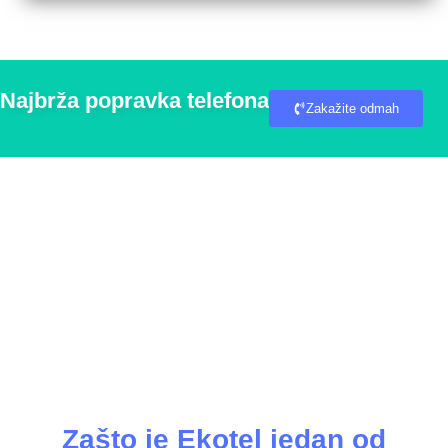
Najbrža popravka telefona
Zakažite odmah
Zašto je Ekotel jedan od