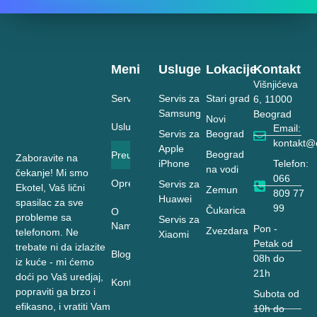
Meni
Usluge
Lokacije
Kontakt
Višnjićeva
Servis
Servis za
Stari grad
6, 11000
Samsung
Beograd
Novi
Usluge
Email:
Servis za
Beograd
kontakt@e
Apple
Beograd
Preuzimanje
Zaboravite na
Telefon:
iPhone
na vodi
čekanje! Mi smo
066
Oprema
Servis za
Ekotel, Vaš lični
Zemun
809 77
Huawei
spasilac za sve
99
Čukarica
O
probleme sa
Servis za
Nama
Pon -
Zvezdara
telefonom. Ne
Xiaomi
Petak od
trebate ni da izlazite
Blog
08h do
iz kuće - mi ćemo
21h
doći po Vaš uredjaj,
Kontakt
popraviti ga brzo i
Subota od
efikasno, i vratiti Vam
10h do