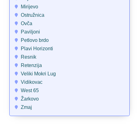
Mirijevo
Ostružnica
Ovča
Paviljoni
Petlovo brdo
Plavi Horizonti
Resnik
Retenzija
Veliki Mokri Lug
Vidikovac
West 65
Žarkovo
Zmaj