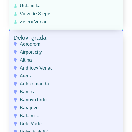
Ustanička
Vojvode Stepe
Zeleni Venac
Delovi grada
Aerodrom
Airport city
Altina
Andrićev Venac
Arena
Autokomanda
Banjica
Banovo brdo
Barajevo
Batajnica
Bele Vode
Belvil blok 67