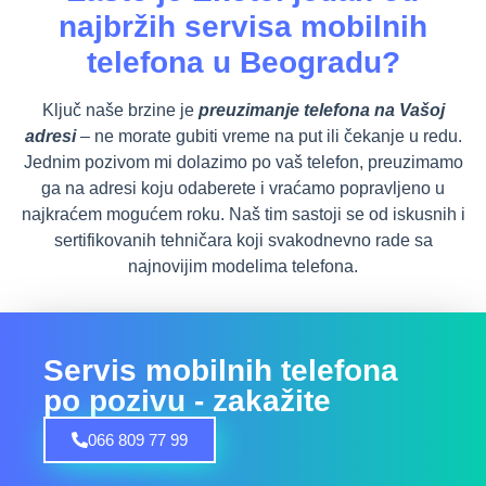
najbržih servisa mobilnih
telefona u Beogradu?
Ključ naše brzine je
preuzimanje telefona na Vašoj
adresi
– ne morate gubiti vreme na put ili čekanje u redu.
Jednim pozivom mi dolazimo po vaš telefon, preuzimamo
ga na adresi koju odaberete i vraćamo popravljeno u
najkraćem mogućem roku. Naš tim sastoji se od iskusnih i
sertifikovanih tehničara koji svakodnevno rade sa
najnovijim modelima telefona.
Servis mobilnih telefona
po pozivu - zakažite
066 809 77 99