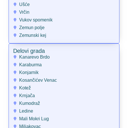
Ušće
Vrčin
Vukov spomenik
Zemun polje
Zemunski kej
Delovi grada
Kanarevo Brdo
Karaburma
Konjarnik
Kosančićev Venac
Kotež
Krnjača
Kumodraž
Ledine
Mali Mokri Lug
Miljakovac