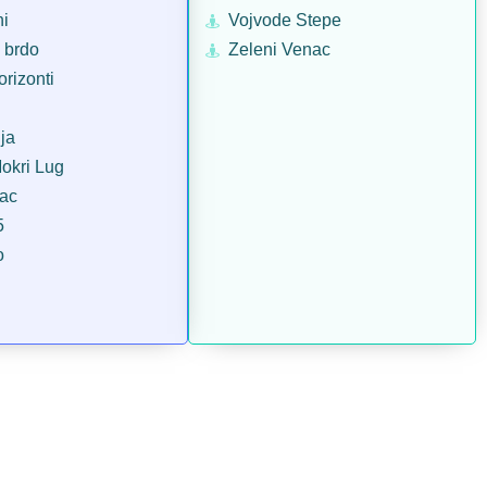
ni
Vojvode Stepe
 brdo
Zeleni Venac
orizonti
ja
Mokri Lug
vac
5
o