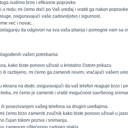
stoga nudimo brze i efikasne popravke.
i u redu; mi ćemo doći po Vaš uređaj i vratiti ga nakon popravke
luge, osiguravajući vaše zadovoljstvo i sigurnost.
eme već i novac.
aspolaganju da odgovori na sva vaša pitanja i pomogne vam sa
prilagođenih vašim potrebama:
na, kako biste ponovo uživali u kristalno čistom prikazu
o ili razbijeno, mi ćemo ga zameniti novim, vraćajući vašem uređ
ekrana na dodir, osiguravajući da vaš telefon reaguje brzo i pr
reba, mi ćemo je zameniti i vratiti mogućnost savršenog snimanj
li povezivanjem vašeg telefona sa drugim uređajima.
mi ćemo brzo zameniti zvučnik kako biste ponovo uživali u jas
no čujan tokom poziva i snimanja.
aju zamenom oštećenog zadnjeg stakla.