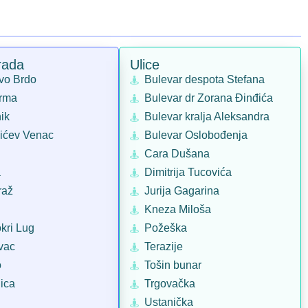
rada
Ulice
vo Brdo
Bulevar despota Stefana
rma
Bulevar dr Zorana Đinđića
ik
Bulevar kralja Aleksandra
ićev Venac
Bulevar Oslobođenja
Cara Dušana
a
Dimitrija Tucovića
raž
Jurija Gagarina
Kneza Miloša
kri Lug
Požeška
vac
Terazije
o
Tošin bunar
ica
Trgovačka
Ustanička