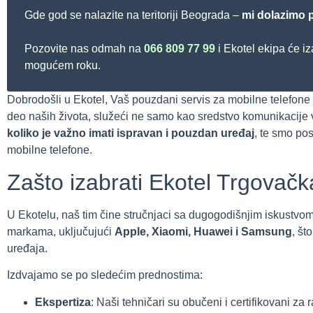
Gde god se nalazite na teritoriji Beograda –
mi dolazimo p
Pozovite nas odmah na
066 809 77 99
i Ekotel ekipa će iz
mogućem roku.
Dobrodošli u Ekotel, Vaš pouzdani servis za mobilne telefone
deo naših života, služeći ne samo kao sredstvo komunikacije 
koliko je važno imati ispravan i pouzdan uređaj
, te smo po
mobilne telefone.
Zašto izabrati Ekotel Trgovač
U Ekotelu, naš tim čine stručnjaci sa dugogodišnjim iskustvom
markama, uključujući
Apple, Xiaomi, Huawei i Samsung
, št
uređaja.
Izdvajamo se po sledećim prednostima:
Ekspertiza
: Naši tehničari su obučeni i certifikovani za