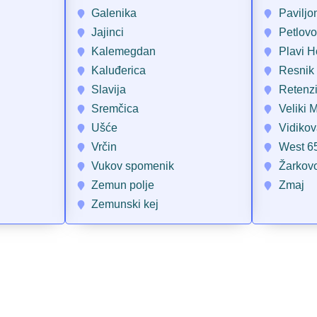
Galenika
Paviljo
Jajinci
Petlovo
Kalemegdan
Plavi H
Kaluđerica
Resnik
Slavija
Retenzi
Sremčica
Veliki 
Ušće
Vidiko
Vrčin
West 6
Vukov spomenik
Žarkov
Zemun polje
Zmaj
Zemunski kej