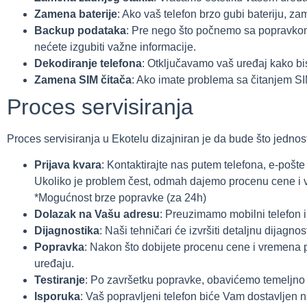
Zamena baterije
: Ako vaš telefon brzo gubi bateriju, z
Backup podataka
: Pre nego što počnemo sa popravkom,
nećete izgubiti važne informacije.
Dekodiranje telefona
: Otključavamo vaš uređaj kako bis
Zamena SIM čitača
: Ako imate problema sa čitanjem SI
Proces servisiranja
Proces servisiranja u Ekotelu dizajniran je da bude što jednosta
Prijava kvara
: Kontaktirajte nas putem telefona, e-pošte
Ukoliko je problem čest, odmah dajemo procenu cene i
*Mogućnost brze popravke (za 24h)
Dolazak na Vašu adresu
: Preuzimamo mobilni telefon 
Dijagnostika
: Naši tehničari će izvršiti detaljnu dijagno
Popravka
: Nakon što dobijete procenu cene i vremena 
uređaju.
Testiranje
: Po završetku popravke, obavićemo temeljno t
Isporuka
: Vaš popravljeni telefon biće Vam dostavljen