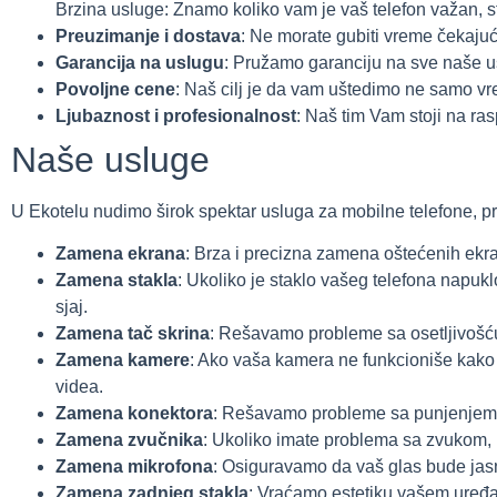
Brzina usluge: Znamo koliko vam je vaš telefon važan, 
Preuzimanje i dostava
: Ne morate gubiti vreme čekajuć
Garancija na uslugu
: Pružamo garanciju na sve naše us
Povoljne cene
: Naš cilj je da vam uštedimo ne samo vr
Ljubaznost i profesionalnost
: Naš tim Vam stoji na r
Naše usluge
U Ekotelu nudimo širok spektar usluga za mobilne telefone, 
Zamena ekrana
: Brza i precizna zamena oštećenih ekra
Zamena stakla
: Ukoliko je staklo vašeg telefona napukl
sjaj.
Zamena tač skrina
: Rešavamo probleme sa osetljivošću 
Zamena kamere
: Ako vaša kamera ne funkcioniše kako t
videa.
Zamena konektora
: Rešavamo probleme sa punjenjem i
Zamena zvučnika
: Ukoliko imate problema sa zvukom, 
Zamena mikrofona
: Osiguravamo da vaš glas bude jas
Zamena zadnjeg stakla
: Vraćamo estetiku vašem uređ