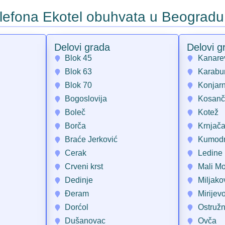
telefona Ekotel obuhvata u Beogradu
Delovi grada
Delovi g
Blok 45
Kanare
Blok 63
Karabu
Blok 70
Konjarn
Bogoslovija
Kosanč
Boleč
Kotež
Borča
Krnjač
Braće Jerković
Kumod
Cerak
Ledine
Crveni krst
Mali Mo
Dedinje
Miljako
Đeram
Mirijev
Dorćol
Ostružn
Dušanovac
Ovča