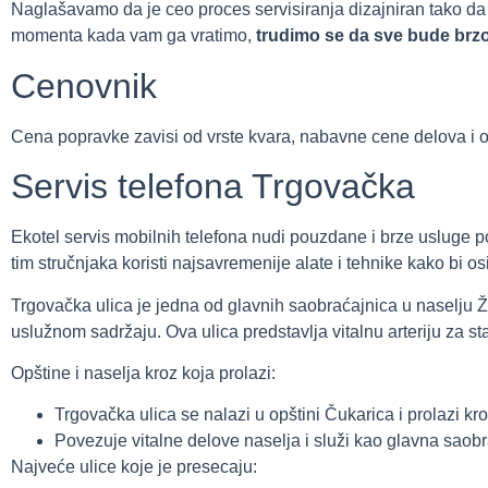
Naglašavamo da je ceo proces servisiranja dizajniran tako d
momenta kada vam ga vratimo,
trudimo se da sve bude brzo,
Cenovnik
Cena popravke zavisi od vrste kvara, nabavne cene delova i o
Servis telefona Trgovačka
Ekotel servis mobilnih telefona nudi pouzdane i brze usluge 
tim stručnjaka koristi najsavremenije alate i tehnike kako bi 
Trgovačka ulica je jedna od glavnih saobraćajnica u naselju 
uslužnom sadržaju. Ova ulica predstavlja vitalnu arteriju za 
Opštine i naselja kroz koja prolazi:
Trgovačka ulica se nalazi u opštini Čukarica i prolazi kr
Povezuje vitalne delove naselja i služi kao glavna saob
Najveće ulice koje je presecaju: