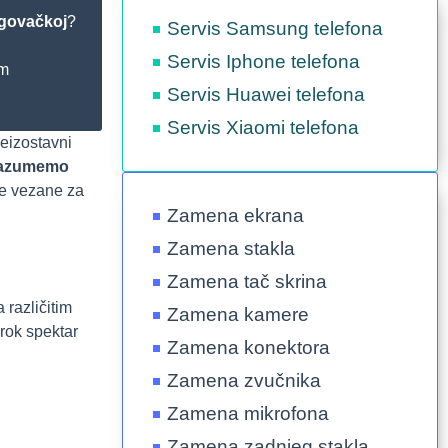
rgovačkoj
?
Servis Samsung telefona
Servis Iphone telefona
em
Servis Huawei telefona
Servis Xiaomi telefona
eizostavni
azumemo
be vezane za
Zamena ekrana
Zamena stakla
Zamena tač skrina
 različitim
Zamena kamere
rok spektar
Zamena konektora
Zamena zvučnika
Zamena mikrofona
Zamena zadnjeg stakla