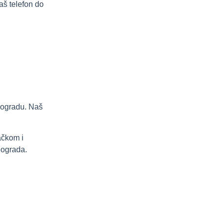
aš telefon do
eogradu. Naš
ačkom i
eograda.