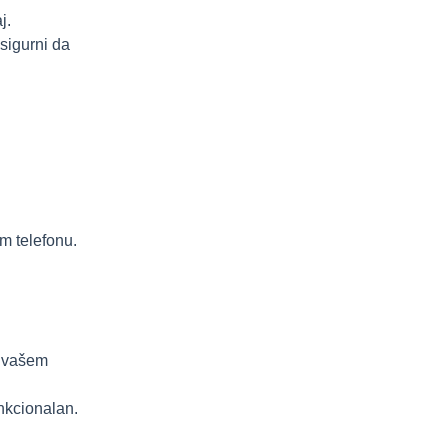
j.
sigurni da
om telefonu.
a vašem
unkcionalan.