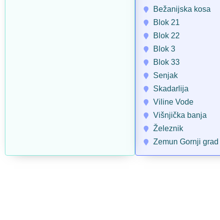
Bežanijska kosa
Blok 21
Blok 22
Blok 3
Blok 33
Senjak
Skadarlija
Viline Vode
Višnjička banja
Železnik
Zemun Gornji grad