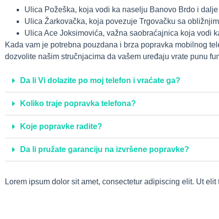
Ulica Požeška, koja vodi ka naselju Banovo Brdo i dalje
Ulica Žarkovačka, koja povezuje Trgovačku sa obližnj
Ulica Ace Joksimovića, važna saobraćajnica koja vodi 
Kada vam je potrebna pouzdana i brza popravka mobilnog telef
dozvolite našim stručnjacima da vašem uređaju vrate punu funk
Da li Vi dolazite po moj telefon i vraćate ga?
Koliko traje popravka telefona?
Koje popravke radite?
Da li pružate garanciju na izvršene popravke?
Lorem ipsum dolor sit amet, consectetur adipiscing elit. Ut elit