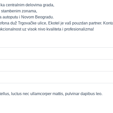
 ka centralnim delovima grada,
im stambenim zonama,
ka autoputu i Novom Beogradu.
ona duž Trgovačke ulice, Ekotel je vaš pouzdan partner. Kontak
cionalnost uz visok nivo kvaliteta i profesionalizma!
 tellus, luctus nec ullamcorper mattis, pulvinar dapibus leo.