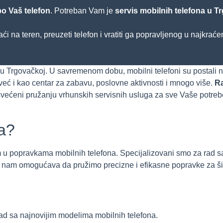
o Vaš telefon
. Potreban Vam je
servis mobilnih telefona u T
aći na teren, preuzeti telefon i vratiti ga popravljenog u najkrać
 u Trgovačkoj. U savremenom dobu, mobilni telefoni su postali n
već i kao centar za zabavu, poslovne aktivnosti i mnogo više.
R
svećeni pružanju vrhunskih servisnih usluga za sve Vaše potre
ka?
 u popravkama mobilnih telefona. Specijalizovani smo za rad sa
o nam omogućava da pružimo precizne i efikasne popravke za ši
 rad sa najnovijim modelima mobilnih telefona.