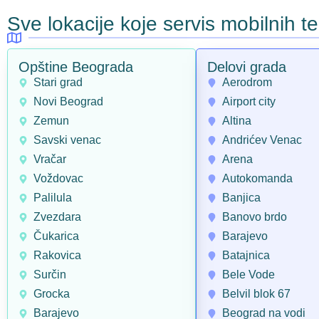
Sve lokacije koje servis mobilnih 
Opštine Beograda
Delovi grada
Stari grad
Aerodrom
Novi Beograd
Airport city
Zemun
Altina
Savski venac
Andrićev Venac
Vračar
Arena
Voždovac
Autokomanda
Palilula
Banjica
Zvezdara
Banovo brdo
Čukarica
Barajevo
Rakovica
Batajnica
Surčin
Bele Vode
Grocka
Belvil blok 67
Barajevo
Beograd na vodi