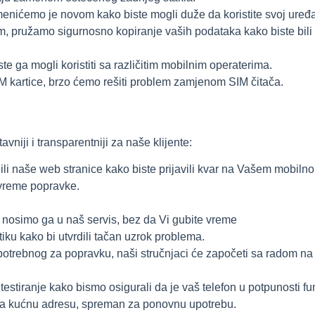
amenićemo je novom kako biste mogli duže da koristite svoj uređa
 pružamo sigurnosno kopiranje vaših podataka kako biste bili 
te ga mogli koristiti sa različitim mobilnim operaterima.
M kartice, brzo ćemo rešiti problem zamjenom SIM čitača.
vniji i transparentniji za naše klijente:
 ili naše web stranice kako biste prijavili kvar na Vašem mobiln
 vreme popravke.
i nosimo ga u naš servis, bez da Vi gubite vreme
stiku kako bi utvrdili tačan uzrok problema.
potrebnog za popravku, naši stručnjaci će započeti sa radom n
estiranje kako bismo osigurali da je vaš telefon u potpunosti f
 na kućnu adresu, spreman za ponovnu upotrebu.