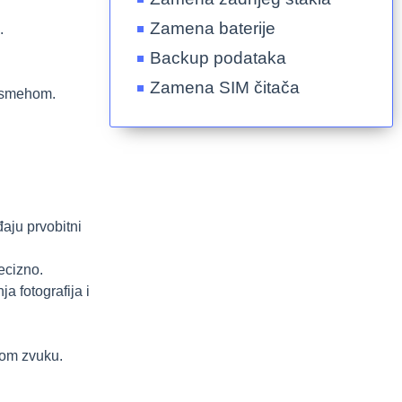
Zamena baterije
.
Backup podataka
Zamena SIM čitača
 osmehom.
aju prvobitni
ecizno.
a fotografija i
nom zvuku.