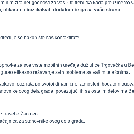
a minimizira neugodnosti za vas. Od trenutka kada preuzmemo v
 efikasno i bez ikakvih dodatnih briga sa vaše strane
.
dređuje se nakon što nas kontaktirate.
popravke za sve vrste mobilnih uređaja duž ulice Trgovačka u B
osigurao efikasno rešavanje svih problema sa vašim telefonima.
Žarkovo, poznata po svojoj dinamičnoj atmosferi, bogatom trgov
stanovnike ovog dela grada, povezujući ih sa ostalim delovima B
oz naselje Žarkovo.
raćajnica za stanovnike ovog dela grada.