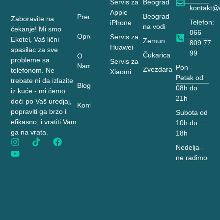
Servis za
Beograd
kontakt@e
Apple
Beograd
Preuzimanje
Zaboravite na
Telefon:
iPhone
na vodi
čekanje! Mi smo
066
Oprema
Servis za
Ekotel, Vaš lični
Zemun
809 77
Huawei
spasilac za sve
99
Čukarica
O
probleme sa
Servis za
Nama
Pon -
Zvezdara
telefonom. Ne
Xiaomi
Petak od
trebate ni da izlazite
Blog
08h do
iz kuće - mi ćemo
21h
doći po Vaš uredjaj,
Kontakt
popraviti ga brzo i
Subota od
efikasno, i vratiti Vam
10h do
ga na vrata.
18h
Nedelja -
ne radimo