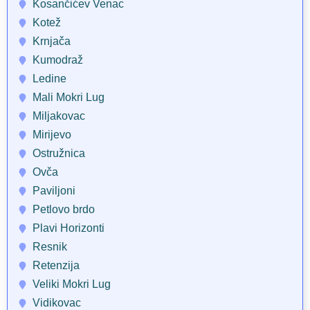
Kosančićev Venac
Kotež
Krnjača
Kumodraž
Ledine
Mali Mokri Lug
Miljakovac
Mirijevo
Ostružnica
Ovča
Paviljoni
Petlovo brdo
Plavi Horizonti
Resnik
Retenzija
Veliki Mokri Lug
Vidikovac