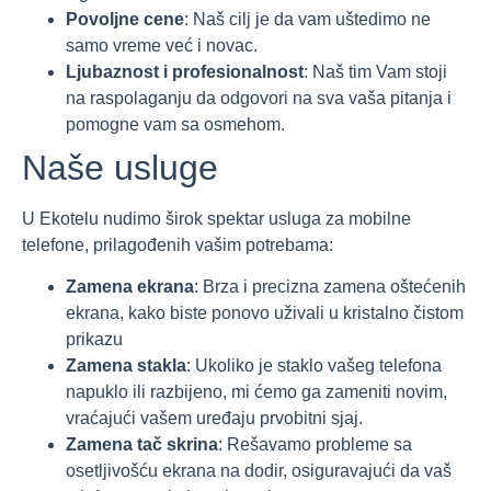
Povoljne cene
: Naš cilj je da vam uštedimo ne
samo vreme već i novac.
Ljubaznost i profesionalnost
: Naš tim Vam stoji
na raspolaganju da odgovori na sva vaša pitanja i
pomogne vam sa osmehom.
Naše usluge
U Ekotelu nudimo širok spektar usluga za mobilne
telefone, prilagođenih vašim potrebama:
Zamena ekrana
: Brza i precizna zamena oštećenih
ekrana, kako biste ponovo uživali u kristalno čistom
prikazu
Zamena stakla
: Ukoliko je staklo vašeg telefona
napuklo ili razbijeno, mi ćemo ga zameniti novim,
vraćajući vašem uređaju prvobitni sjaj.
Zamena tač skrina
: Rešavamo probleme sa
osetljivošću ekrana na dodir, osiguravajući da vaš