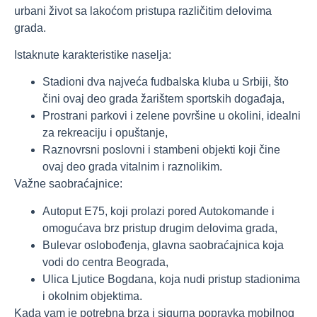
urbani život sa lakoćom pristupa različitim delovima
grada.
Istaknute karakteristike naselja:
Stadioni dva najveća fudbalska kluba u Srbiji, što
čini ovaj deo grada žarištem sportskih događaja,
Prostrani parkovi i zelene površine u okolini, idealni
za rekreaciju i opuštanje,
Raznovrsni poslovni i stambeni objekti koji čine
ovaj deo grada vitalnim i raznolikim.
Važne saobraćajnice:
Autoput E75, koji prolazi pored Autokomande i
omogućava brz pristup drugim delovima grada,
Bulevar oslobođenja, glavna saobraćajnica koja
vodi do centra Beograda,
Ulica Ljutice Bogdana, koja nudi pristup stadionima
i okolnim objektima.
Kada vam je potrebna brza i sigurna popravka mobilnog