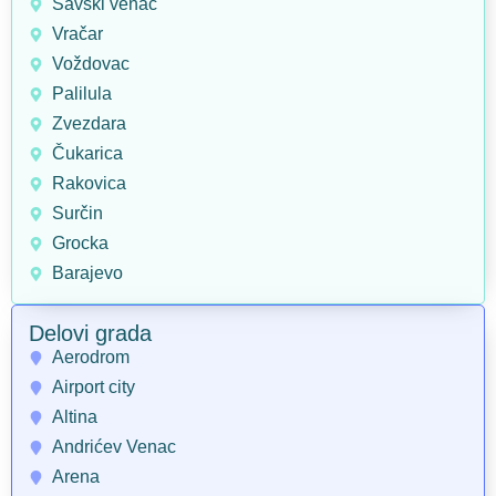
Savski venac
Vračar
Voždovac
Palilula
Zvezdara
Čukarica
Rakovica
Surčin
Grocka
Barajevo
Delovi grada
Aerodrom
Airport city
Altina
Andrićev Venac
Arena