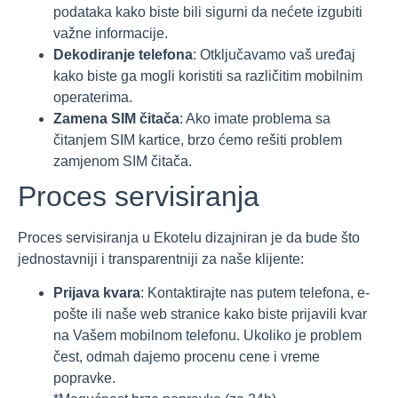
podataka kako biste bili sigurni da nećete izgubiti
važne informacije.
Dekodiranje telefona
: Otključavamo vaš uređaj
kako biste ga mogli koristiti sa različitim mobilnim
operaterima.
Zamena SIM čitača
: Ako imate problema sa
čitanjem SIM kartice, brzo ćemo rešiti problem
zamjenom SIM čitača.
Proces servisiranja
Proces servisiranja u Ekotelu dizajniran je da bude što
jednostavniji i transparentniji za naše klijente:
Prijava kvara
: Kontaktirajte nas putem telefona, e-
pošte ili naše web stranice kako biste prijavili kvar
na Vašem mobilnom telefonu. Ukoliko je problem
čest, odmah dajemo procenu cene i vreme
popravke.