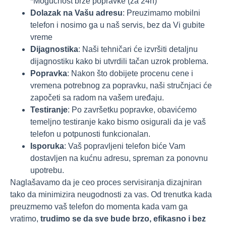
*Mogućnost brze popravke (za 24h)
Dolazak na Vašu adresu
: Preuzimamo mobilni
telefon i nosimo ga u naš servis, bez da Vi gubite
vreme
Dijagnostika
: Naši tehničari će izvršiti detaljnu
dijagnostiku kako bi utvrdili tačan uzrok problema.
Popravka
: Nakon što dobijete procenu cene i
vremena potrebnog za popravku, naši stručnjaci će
započeti sa radom na vašem uređaju.
Testiranje
: Po završetku popravke, obavićemo
temeljno testiranje kako bismo osigurali da je vaš
telefon u potpunosti funkcionalan.
Isporuka
: Vaš popravljeni telefon biće Vam
dostavljen na kućnu adresu, spreman za ponovnu
upotrebu.
Naglašavamo da je ceo proces servisiranja dizajniran
tako da minimizira neugodnosti za vas. Od trenutka kada
preuzmemo vaš telefon do momenta kada vam ga
vratimo,
trudimo se da sve bude brzo, efikasno i bez