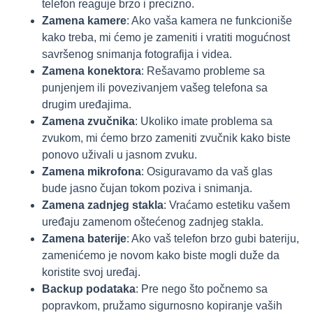
telefon reaguje brzo i precizno.
Zamena kamere
: Ako vaša kamera ne funkcioniše
kako treba, mi ćemo je zameniti i vratiti mogućnost
savršenog snimanja fotografija i videa.
Zamena konektora
: Rešavamo probleme sa
punjenjem ili povezivanjem vašeg telefona sa
drugim uređajima.
Zamena zvučnika
: Ukoliko imate problema sa
zvukom, mi ćemo brzo zameniti zvučnik kako biste
ponovo uživali u jasnom zvuku.
Zamena mikrofona
: Osiguravamo da vaš glas
bude jasno čujan tokom poziva i snimanja.
Zamena zadnjeg stakla
: Vraćamo estetiku vašem
uređaju zamenom oštećenog zadnjeg stakla.
Zamena baterije
: Ako vaš telefon brzo gubi bateriju,
zamenićemo je novom kako biste mogli duže da
koristite svoj uređaj.
Backup podataka
: Pre nego što počnemo sa
popravkom, pružamo sigurnosno kopiranje vaših