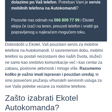
dolazimo po Vaš telefon
. Potreban Vam je
servis
mobilnih telefona na Autokomandi
?
Pozovite nas odmah na
066 809 77 99
i Ekotel
ekipa će izaći na teren, preuzeti telefon i vratiti ga
popravljenog u najkraćem mogućem roku.
Dobrodošli u Ekotel, Vaš pouzdani servis za mobilne
telefone na Autokomandi. U savremenom dobu, mobilni
telefoni su postali neizostavni deo naših života, služeći
ne samo kao sredstvo komunikacije već i kao centar za
zabavu, poslovne aktivnosti i mnogo više.
Razumemo
koliko je važno imati ispravan i pouzdan uređaj
, te
smo posvećeni pružanju vrhunskih servisnih usluga za
sve Vaše potrebe vezane za mobilne telefone.
Zašto izabrati Ekotel
Autokomanda?