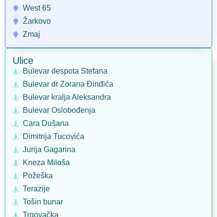
West 65
Žarkovo
Zmaj
Ulice
Bulevar despota Stefana
Bulevar dr Zorana Đinđića
Bulevar kralja Aleksandra
Bulevar Oslobođenja
Cara Dušana
Dimitrija Tucovića
Jurija Gagarina
Kneza Miloša
Požeška
Terazije
Tošin bunar
Trgovačka