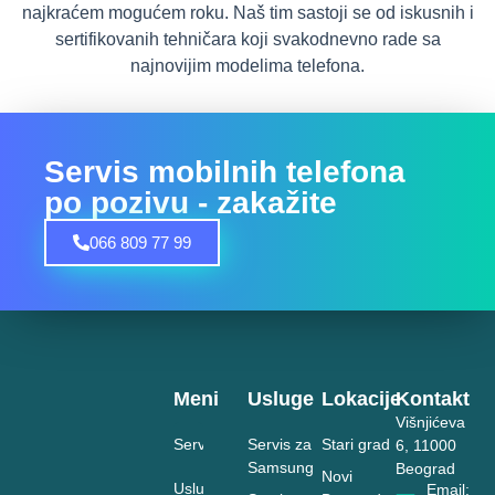
najkraćem mogućem roku. Naš tim sastoji se od iskusnih i
sertifikovanih tehničara koji svakodnevno rade sa
najnovijim modelima telefona.
Servis mobilnih telefona
po pozivu - zakažite
066 809 77 99
Meni
Usluge
Lokacije
Kontakt
Višnjićeva
Servis
Servis za
Stari grad
6, 11000
Samsung
Beograd
Novi
Usluge
Email: