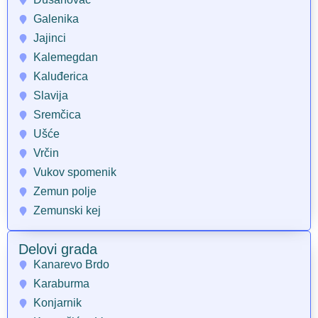
Galenika
Jajinci
Kalemegdan
Kaluđerica
Slavija
Sremčica
Ušće
Vrčin
Vukov spomenik
Zemun polje
Zemunski kej
Delovi grada
Kanarevo Brdo
Karaburma
Konjarnik