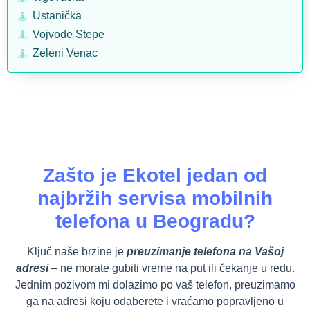
Ustanička
Vojvode Stepe
Zeleni Venac
Zašto je Ekotel jedan od
najbržih servisa mobilnih
telefona u Beogradu?
Ključ naše brzine je
preuzimanje telefona na Vašoj
adresi
– ne morate gubiti vreme na put ili čekanje u redu.
Jednim pozivom mi dolazimo po vaš telefon, preuzimamo
ga na adresi koju odaberete i vraćamo popravljeno u