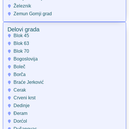
Železnik
Zemun Gornji grad
Delovi grada
Blok 45
Blok 63
Blok 70
Bogoslovija
Boleč
Borča
Braće Jerković
Cerak
Crveni krst
Dedinje
Đeram
Dorćol
Dušanovac