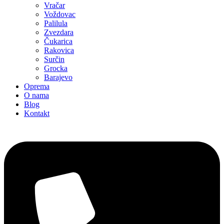
Vračar
Voždovac
Palilula
Zvezdara
Čukarica
Rakovica
Surčin
Grocka
Barajevo
Oprema
O nama
Blog
Kontakt