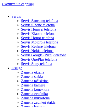
Скочите на садржај
Servis
Servis Samsung telefona
Servis iPhone telefona
Servis Huawei telefona
Servis Xiaomi telefona
Servis Honor telefona
Servis Motorola telefona
Servis Realme telefona
Servis Nokia telefona
Servis Google (Pixel) telefona
Servis OnePlus telefona
Servis Sony telefona
Usluge
Zamena ekrana
Zamena stakla
Zamena tač skrina
Zamena kamere
Zamena konektora
Zamena zvučnika
Zamena mikrofona
Zamena zadnjeg stakla
Zamena baterije