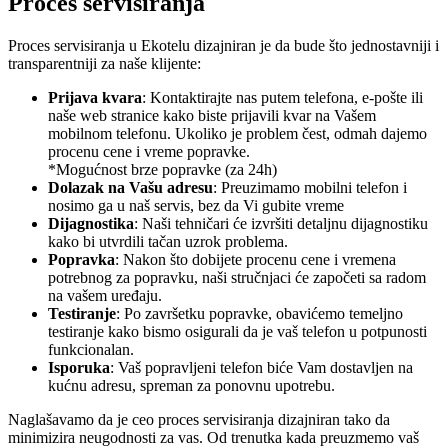
Proces servisiranja
Proces servisiranja u Ekotelu dizajniran je da bude što jednostavniji i
transparentniji za naše klijente:
Prijava kvara
: Kontaktirajte nas putem telefona, e-pošte ili
naše web stranice kako biste prijavili kvar na Vašem
mobilnom telefonu. Ukoliko je problem čest, odmah dajemo
procenu cene i vreme popravke.
*Mogućnost brze popravke (za 24h)
Dolazak na Vašu adresu
: Preuzimamo mobilni telefon i
nosimo ga u naš servis, bez da Vi gubite vreme
Dijagnostika
: Naši tehničari će izvršiti detaljnu dijagnostiku
kako bi utvrdili tačan uzrok problema.
Popravka
: Nakon što dobijete procenu cene i vremena
potrebnog za popravku, naši stručnjaci će započeti sa radom
na vašem uređaju.
Testiranje
: Po završetku popravke, obavićemo temeljno
testiranje kako bismo osigurali da je vaš telefon u potpunosti
funkcionalan.
Isporuka
: Vaš popravljeni telefon biće Vam dostavljen na
kućnu adresu, spreman za ponovnu upotrebu.
Naglašavamo da je ceo proces servisiranja dizajniran tako da
minimizira neugodnosti za vas. Od trenutka kada preuzmemo vaš