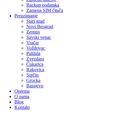
Backup podataka
Zamena SIM čitača
Preuzimanje
Stari grad
Novi Beograd
Zemun
Savski venac
Vračar
Voždovac
Palilula
Zvezdara
Čukarica
Rakovica
Surčin
Grocka
Barajevo
Oprema
O nama
Blog
Kontakt