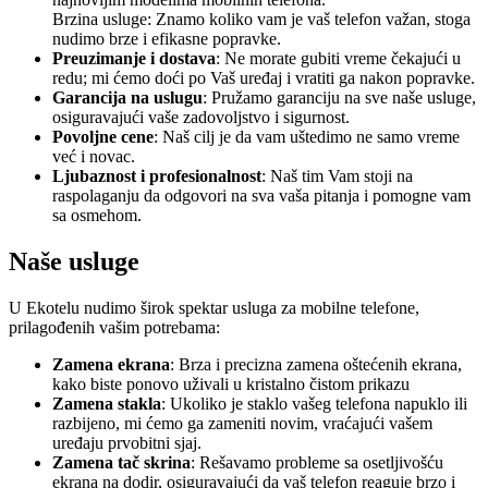
Brzina usluge: Znamo koliko vam je vaš telefon važan, stoga
nudimo brze i efikasne popravke.
Preuzimanje i dostava
: Ne morate gubiti vreme čekajući u
redu; mi ćemo doći po Vaš uređaj i vratiti ga nakon popravke.
Garancija na uslugu
: Pružamo garanciju na sve naše usluge,
osiguravajući vaše zadovoljstvo i sigurnost.
Povoljne cene
: Naš cilj je da vam uštedimo ne samo vreme
već i novac.
Ljubaznost i profesionalnost
: Naš tim Vam stoji na
raspolaganju da odgovori na sva vaša pitanja i pomogne vam
sa osmehom.
Naše usluge
U Ekotelu nudimo širok spektar usluga za mobilne telefone,
prilagođenih vašim potrebama:
Zamena ekrana
: Brza i precizna zamena oštećenih ekrana,
kako biste ponovo uživali u kristalno čistom prikazu
Zamena stakla
: Ukoliko je staklo vašeg telefona napuklo ili
razbijeno, mi ćemo ga zameniti novim, vraćajući vašem
uređaju prvobitni sjaj.
Zamena tač skrina
: Rešavamo probleme sa osetljivošću
ekrana na dodir, osiguravajući da vaš telefon reaguje brzo i