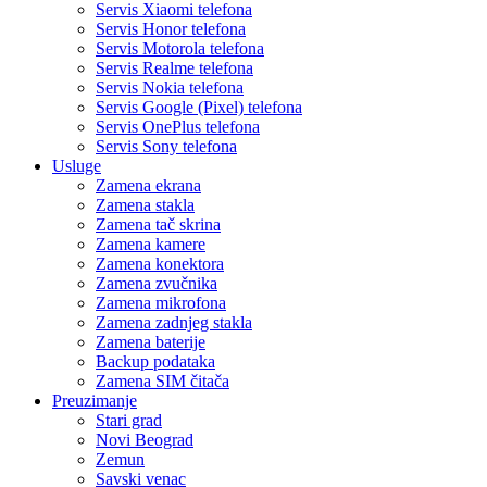
Servis Xiaomi telefona
Servis Honor telefona
Servis Motorola telefona
Servis Realme telefona
Servis Nokia telefona
Servis Google (Pixel) telefona
Servis OnePlus telefona
Servis Sony telefona
Usluge
Zamena ekrana
Zamena stakla
Zamena tač skrina
Zamena kamere
Zamena konektora
Zamena zvučnika
Zamena mikrofona
Zamena zadnjeg stakla
Zamena baterije
Backup podataka
Zamena SIM čitača
Preuzimanje
Stari grad
Novi Beograd
Zemun
Savski venac