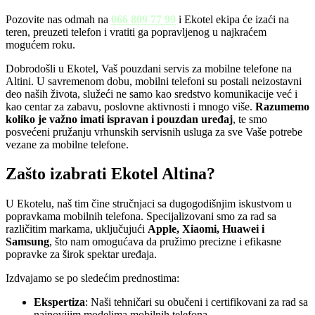
Pozovite nas odmah na
066 809 77 99
i Ekotel ekipa će izaći na
teren, preuzeti telefon i vratiti ga popravljenog u najkraćem
mogućem roku.
Dobrodošli u Ekotel, Vaš pouzdani servis za mobilne telefone na
Altini. U savremenom dobu, mobilni telefoni su postali neizostavni
deo naših života, služeći ne samo kao sredstvo komunikacije već i
kao centar za zabavu, poslovne aktivnosti i mnogo više.
Razumemo
koliko je važno imati ispravan i pouzdan uređaj
, te smo
posvećeni pružanju vrhunskih servisnih usluga za sve Vaše potrebe
vezane za mobilne telefone.
Zašto izabrati Ekotel Altina?
U Ekotelu, naš tim čine stručnjaci sa dugogodišnjim iskustvom u
popravkama mobilnih telefona. Specijalizovani smo za rad sa
različitim markama, uključujući
Apple, Xiaomi, Huawei i
Samsung
, što nam omogućava da pružimo precizne i efikasne
popravke za širok spektar uređaja.
Izdvajamo se po sledećim prednostima:
Ekspertiza
: Naši tehničari su obučeni i certifikovani za rad sa
najnovijim modelima mobilnih telefona.