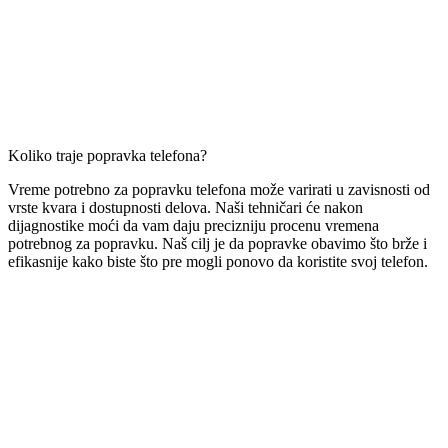
Koliko traje popravka telefona?
Vreme potrebno za popravku telefona može varirati u zavisnosti od
vrste kvara i dostupnosti delova. Naši tehničari će nakon
dijagnostike moći da vam daju precizniju procenu vremena
potrebnog za popravku. Naš cilj je da popravke obavimo što brže i
efikasnije kako biste što pre mogli ponovo da koristite svoj telefon.