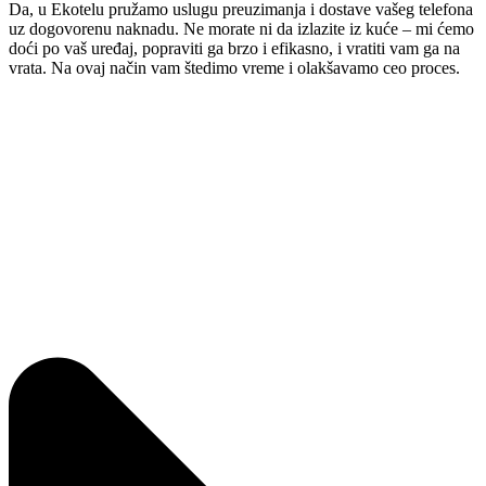
Da, u Ekotelu pružamo uslugu preuzimanja i dostave vašeg telefona
uz dogovorenu naknadu. Ne morate ni da izlazite iz kuće – mi ćemo
doći po vaš uređaj, popraviti ga brzo i efikasno, i vratiti vam ga na
vrata. Na ovaj način vam štedimo vreme i olakšavamo ceo proces.