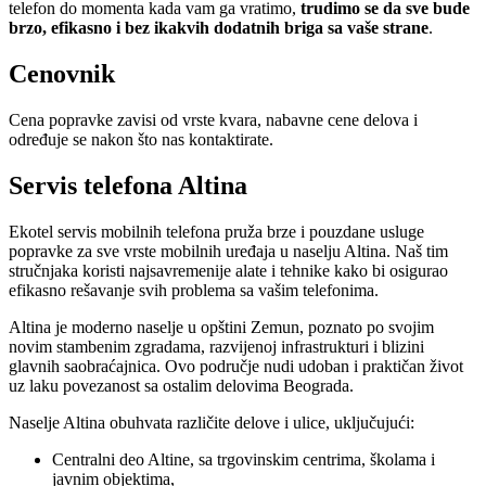
telefon do momenta kada vam ga vratimo,
trudimo se da sve bude
brzo, efikasno i bez ikakvih dodatnih briga sa vaše strane
.
Cenovnik
Cena popravke zavisi od vrste kvara, nabavne cene delova i
određuje se nakon što nas kontaktirate.
Servis telefona Altina
Ekotel servis mobilnih telefona pruža brze i pouzdane usluge
popravke za sve vrste mobilnih uređaja u naselju Altina. Naš tim
stručnjaka koristi najsavremenije alate i tehnike kako bi osigurao
efikasno rešavanje svih problema sa vašim telefonima.
Altina je moderno naselje u opštini Zemun, poznato po svojim
novim stambenim zgradama, razvijenoj infrastrukturi i blizini
glavnih saobraćajnica. Ovo područje nudi udoban i praktičan život
uz laku povezanost sa ostalim delovima Beograda.
Naselje Altina obuhvata različite delove i ulice, uključujući:
Centralni deo Altine, sa trgovinskim centrima, školama i
javnim objektima,