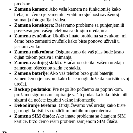
precizno.
Zamena kamere
: Ako vaša kamera ne funkcioniše kako
treba, mi ćemo je zameniti i vratiti mogućnost savršenog
snimanja fotografija i videa.
Zamena konektora
: Rešavamo probleme sa punjenjem ili
povezivanjem vašeg telefona sa drugim uređajima.
Zamena zvučnika
: Ukoliko imate problema sa zvukom, mi
ćemo brzo zameniti zvučnik kako biste ponovo uživali u
jasnom zvuku.
Zamena mikrofona
: Osiguravamo da vaš glas bude jasno
čujan tokom poziva i snimanja.
Zamena zadnjeg stakla
: Vraćamo estetiku vašem uređaju
zamenom oštećenog zadnjeg stakla.
Zamena baterije
: Ako vaš telefon brzo gubi bateriju,
zamenićemo je novom kako biste mogli duže da koristite svoj
uređaj.
Backup podataka
: Pre nego što počnemo sa popravkom,
pružamo sigurnosno kopiranje vaših podataka kako biste bili
sigurni da nećete izgubiti važne informacije.
Dekodiranje telefona
: Otključavamo vaš uređaj kako biste
ga mogli koristiti sa različitim mobilnim operaterima.
Zamena SIM čitača
: Ako imate problema sa čitanjem SIM
kartice, brzo ćemo rešiti problem zamjenom SIM čitača.