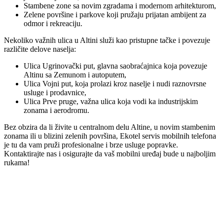
Stambene zone sa novim zgradama i modernom arhitekturom,
Zelene površine i parkove koji pružaju prijatan ambijent za
odmor i rekreaciju.
Nekoliko važnih ulica u Altini služi kao pristupne tačke i povezuje
različite delove naselja:
Ulica Ugrinovački put, glavna saobraćajnica koja povezuje
Altinu sa Zemunom i autoputem,
Ulica Vojni put, koja prolazi kroz naselje i nudi raznovrsne
usluge i prodavnice,
Ulica Prve pruge, važna ulica koja vodi ka industrijskim
zonama i aerodromu.
Bez obzira da li živite u centralnom delu Altine, u novim stambenim
zonama ili u blizini zelenih površina, Ekotel servis mobilnih telefona
je tu da vam pruži profesionalne i brze usluge popravke.
Kontaktirajte nas i osigurajte da vaš mobilni uređaj bude u najboljim
rukama!