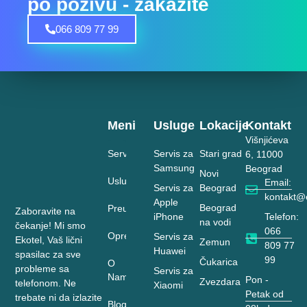
po pozivu - zakažite
066 809 77 99
Meni
Usluge
Lokacije
Kontakt
Višnjićeva
Servis
Servis za
Stari grad
6, 11000
Samsung
Beograd
Novi
Usluge
Email:
Servis za
Beograd
kontakt@e
Apple
Beograd
Preuzimanje
Zaboravite na
Telefon:
iPhone
na vodi
čekanje! Mi smo
066
Oprema
Servis za
Ekotel, Vaš lični
Zemun
809 77
Huawei
spasilac za sve
99
Čukarica
O
probleme sa
Servis za
Nama
Pon -
Zvezdara
telefonom. Ne
Xiaomi
Petak od
trebate ni da izlazite
Blog