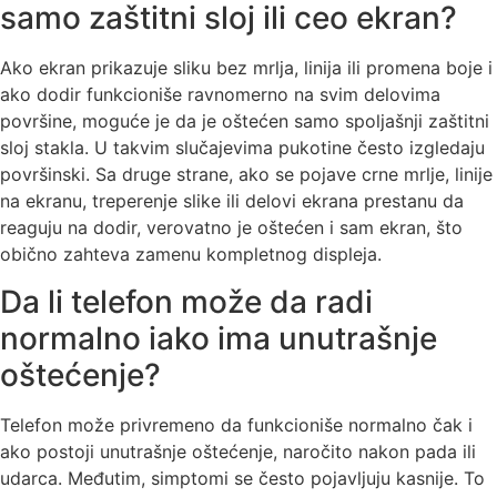
samo zaštitni sloj ili ceo ekran?
Ako ekran prikazuje sliku bez mrlja, linija ili promena boje i
ako dodir funkcioniše ravnomerno na svim delovima
površine, moguće je da je oštećen samo spoljašnji zaštitni
sloj stakla. U takvim slučajevima pukotine često izgledaju
površinski. Sa druge strane, ako se pojave crne mrlje, linije
na ekranu, treperenje slike ili delovi ekrana prestanu da
reaguju na dodir, verovatno je oštećen i sam ekran, što
obično zahteva zamenu kompletnog displeja.
Da li telefon može da radi
normalno iako ima unutrašnje
oštećenje?
Telefon može privremeno da funkcioniše normalno čak i
ako postoji unutrašnje oštećenje, naročito nakon pada ili
udarca. Međutim, simptomi se često pojavljuju kasnije. To