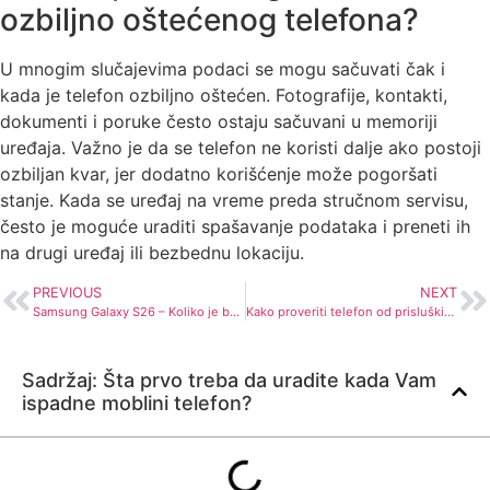
ozbiljno oštećenog telefona?
U mnogim slučajevima podaci se mogu sačuvati čak i
kada je telefon ozbiljno oštećen. Fotografije, kontakti,
dokumenti i poruke često ostaju sačuvani u memoriji
uređaja. Važno je da se telefon ne koristi dalje ako postoji
ozbiljan kvar, jer dodatno korišćenje može pogoršati
stanje. Kada se uređaj na vreme preda stručnom servisu,
često je moguće uraditi spašavanje podataka i preneti ih
na drugi uređaj ili bezbednu lokaciju.
PREVIOUS
NEXT
Samsung Galaxy S26 – Koliko je bolji i da li se lakše lomi pri padu?
Kako proveriti telefon od prisluškivanja i hakovanja?
Sadržaj: Šta prvo treba da uradite kada Vam
ispadne moblini telefon?