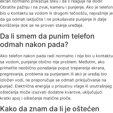
ekran normalno prikazuje sliku i da li reaguje na dodir.
Obratite pažnju i na zvuk, kameru i punjenje. Ako je telefon
bio u kontaktu sa vodom ili drugom tečnošću, najvažnije je
da ga odmah isključite i ne pokušavate punjenje ili dalje
korišćenje dok se ne proveri stanje uređaja.
Da li smem da punim telefon
odmah nakon pada?
Ako telefon nakon pada radi normalno i nije bio u kontaktu
sa vodom, punjenje obično nije problem. Međutim, ako
primetite neobično ponašanje poput treperenja ekrana,
pregrevanja, problema sa punjenjem ili ako je uređaj bio
izložen vodi, ne preporučuje se odmah priključivanje na
punjač. Električna energija u prisustvu vlage ili unutrašnjeg
oštećenja može izazvati dodatne kvarove, uključujući
kratki spoj i oštećenje matične ploče.
Kako da znam da li je oštećen