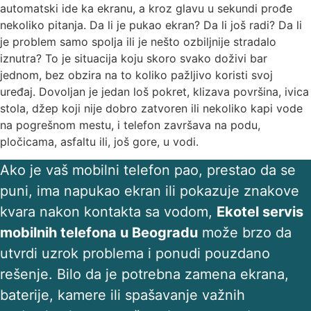
automatski ide ka ekranu, a kroz glavu u sekundi prođe
nekoliko pitanja. Da li je pukao ekran? Da li još radi? Da li
je problem samo spolja ili je nešto ozbiljnije stradalo
iznutra? To je situacija koju skoro svako doživi bar
jednom, bez obzira na to koliko pažljivo koristi svoj
uređaj. Dovoljan je jedan loš pokret, klizava površina, ivica
stola, džep koji nije dobro zatvoren ili nekoliko kapi vode
na pogrešnom mestu, i telefon završava na podu,
pločicama, asfaltu ili, još gore, u vodi.
Ako je vaš mobilni telefon pao, prestao da se
puni, ima napukao ekran ili pokazuje znakove
kvara nakon kontakta sa vodom,
Ekotel servis
mobilnih telefona u Beogradu
može brzo da
utvrdi uzrok problema i ponudi pouzdano
rešenje. Bilo da je potrebna zamena ekrana,
baterije, kamere ili spašavanje važnih