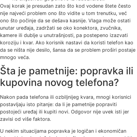
Ovaj korak je presudan zato što kod vodene štete često
nije najveći problem ono što vidite u tom trenutku, već
ono što počinje da se dešava kasnije. Vlaga može ostati
unutar uređaja, zadržati se oko konektora, zvučnika,
kamere ili dublje u unutrašnjosti, pa postepeno izazvati
koroziju i kvar. Ako korisnik nastavi da koristi telefon kao
da se ništa nije desilo, šansa da se problem proširi postaje
mnogo veća.
Šta je pametnije: popravka ili
kupovina novog telefona?
Nakon pada telefona ili ozbiljnijeg kvara, mnogi korisnici
postavljaju isto pitanje: da li je pametnije popraviti
postojeći uređaj ili kupiti novi. Odgovor nije uvek isti jer
zavisi od više faktora.
U nekim situacijama popravka je logičan i ekonomičan