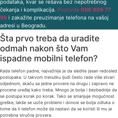
podataka, kvar se rešava bez nepotrebnog
čekanja i komplikacija.
Pozovite
066 809 77
99
i zakažite preuzimanje telefona na vašoj
adresi u Beogradu.
Šta prvo treba da uradite
odmah nakon što Vam
ispadne mobilni telefon?
Kada telefon padne, najvažnije je da sledite jasan redosled
postupaka. U takvom trenutku ljudi često rade više stvari
odjednom, skaču sa jedne provere na drugu i zapravo ne
procene uređaj kako treba. Mnogo je bolje i bezbednije da
se postupa korak po korak. Tako se smanjuje mogućnost
greške, lakše se uoče problemi i donosi se bolja odluka o
tome da li telefon može da nastavi da se koristi ili mu je
potrebna stručna provera.