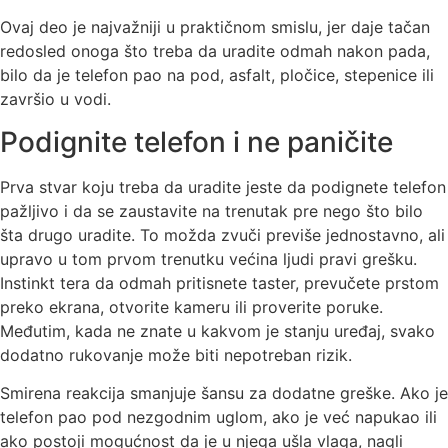
Ovaj deo je najvažniji u praktičnom smislu, jer daje tačan
redosled onoga što treba da uradite odmah nakon pada,
bilo da je telefon pao na pod, asfalt, pločice, stepenice ili
završio u vodi.
Podignite telefon i ne paničite
Prva stvar koju treba da uradite jeste da podignete telefon
pažljivo i da se zaustavite na trenutak pre nego što bilo
šta drugo uradite. To možda zvuči previše jednostavno, ali
upravo u tom prvom trenutku većina ljudi pravi grešku.
Instinkt tera da odmah pritisnete taster, prevučete prstom
preko ekrana, otvorite kameru ili proverite poruke.
Međutim, kada ne znate u kakvom je stanju uređaj, svako
dodatno rukovanje može biti nepotreban rizik.
Smirena reakcija smanjuje šansu za dodatne greške. Ako je
telefon pao pod nezgodnim uglom, ako je već napukao ili
ako postoji mogućnost da je u njega ušla vlaga, nagli