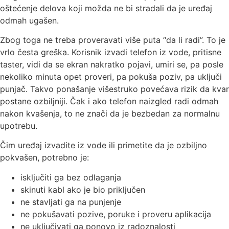
oštećenje delova koji možda ne bi stradali da je uređaj
odmah ugašen.
Zbog toga ne treba proveravati više puta “da li radi”. To je
vrlo česta greška. Korisnik izvadi telefon iz vode, pritisne
taster, vidi da se ekran nakratko pojavi, umiri se, pa posle
nekoliko minuta opet proveri, pa pokuša poziv, pa uključi
punjač. Takvo ponašanje višestruko povećava rizik da kvar
postane ozbiljniji. Čak i ako telefon naizgled radi odmah
nakon kvašenja, to ne znači da je bezbedan za normalnu
upotrebu.
Čim uređaj izvadite iz vode ili primetite da je ozbiljno
pokvašen, potrebno je:
isključiti ga bez odlaganja
skinuti kabl ako je bio priključen
ne stavljati ga na punjenje
ne pokušavati pozive, poruke i proveru aplikacija
ne uključivati ga ponovo iz radoznalosti