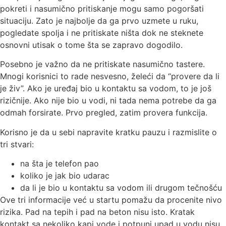
pokreti i nasumično pritiskanje mogu samo pogoršati
situaciju. Zato je najbolje da ga prvo uzmete u ruku,
pogledate spolja i ne pritiskate ništa dok ne steknete
osnovni utisak o tome šta se zapravo dogodilo.
Posebno je važno da ne pritiskate nasumično tastere.
Mnogi korisnici to rade nesvesno, želeći da “provere da li
je živ”. Ako je uređaj bio u kontaktu sa vodom, to je još
rizičnije. Ako nije bio u vodi, ni tada nema potrebe da ga
odmah forsirate. Prvo pregled, zatim provera funkcija.
Korisno je da u sebi napravite kratku pauzu i razmislite o
tri stvari:
na šta je telefon pao
koliko je jak bio udarac
da li je bio u kontaktu sa vodom ili drugom tečnošću
Ove tri informacije već u startu pomažu da procenite nivo
rizika. Pad na tepih i pad na beton nisu isto. Kratak
kontakt sa nekoliko kapi vode i potpuni upad u vodu nisu