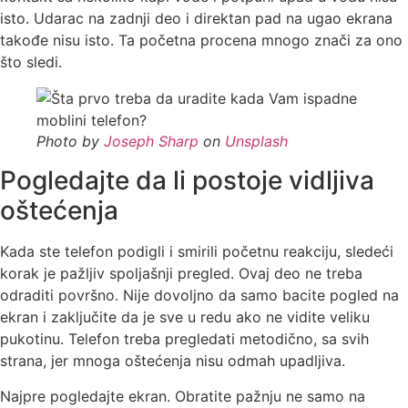
isto. Udarac na zadnji deo i direktan pad na ugao ekrana
takođe nisu isto. Ta početna procena mnogo znači za ono
što sledi.
Photo by
Joseph Sharp
on
Unsplash
Pogledajte da li postoje vidljiva
oštećenja
Kada ste telefon podigli i smirili početnu reakciju, sledeći
korak je pažljiv spoljašnji pregled. Ovaj deo ne treba
odraditi površno. Nije dovoljno da samo bacite pogled na
ekran i zaključite da je sve u redu ako ne vidite veliku
pukotinu. Telefon treba pregledati metodično, sa svih
strana, jer mnoga oštećenja nisu odmah upadljiva.
Najpre pogledajte ekran. Obratite pažnju ne samo na