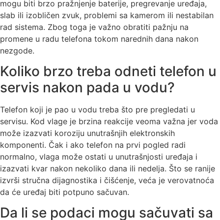
mogu biti brzo pražnjenje baterije, pregrevanje uređaja,
slab ili izobličen zvuk, problemi sa kamerom ili nestabilan
rad sistema. Zbog toga je važno obratiti pažnju na
promene u radu telefona tokom narednih dana nakon
nezgode.
Koliko brzo treba odneti telefon u
servis nakon pada u vodu?
Telefon koji je pao u vodu treba što pre pregledati u
servisu. Kod vlage je brzina reakcije veoma važna jer voda
može izazvati koroziju unutrašnjih elektronskih
komponenti. Čak i ako telefon na prvi pogled radi
normalno, vlaga može ostati u unutrašnjosti uređaja i
izazvati kvar nakon nekoliko dana ili nedelja. Što se ranije
izvrši stručna dijagnostika i čišćenje, veća je verovatnoća
da će uređaj biti potpuno sačuvan.
Da li se podaci mogu sačuvati sa