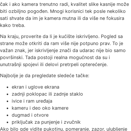
čak i ako kamera trenutno radi, kvalitet slike kasnije može
biti ozbiljno pogođen. Mnogi korisnici tek posle nekoliko
sati shvate da im je kamera mutna ili da više ne fokusira
kako treba.
Na kraju, proverite da li je kućište iskrivljeno. Pogled sa
strane može otkriti da ram više nije potpuno prav. To je
važan znak, jer iskrivljenje znači da udarac nije bio samo
površinski. Tada postoji realna mogućnost da su i
unutrašnji spojevi ili delovi pretrpeli opterećenje.
Najbolje je da pregledate sledeće tačke:
ekran i uglove ekrana
zadnji poklopac ili zadnje staklo
ivice i ram uređaja
kameru i deo oko kamere
dugmad i otvore
priključak za punjenje i zvučnik
Ako bilo gde vidite pukotinu, pomeranje, zazor, ulubljenje