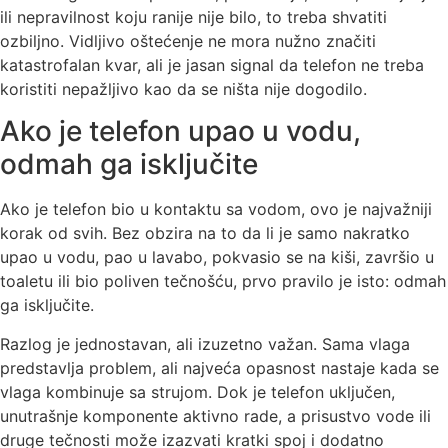
ili nepravilnost koju ranije nije bilo, to treba shvatiti
ozbiljno. Vidljivo oštećenje ne mora nužno značiti
katastrofalan kvar, ali je jasan signal da telefon ne treba
koristiti nepažljivo kao da se ništa nije dogodilo.
Ako je telefon upao u vodu,
odmah ga isključite
Ako je telefon bio u kontaktu sa vodom, ovo je najvažniji
korak od svih. Bez obzira na to da li je samo nakratko
upao u vodu, pao u lavabo, pokvasio se na kiši, završio u
toaletu ili bio poliven tečnošću, prvo pravilo je isto: odmah
ga isključite.
Razlog je jednostavan, ali izuzetno važan. Sama vlaga
predstavlja problem, ali najveća opasnost nastaje kada se
vlaga kombinuje sa strujom. Dok je telefon uključen,
unutrašnje komponente aktivno rade, a prisustvo vode ili
druge tečnosti može izazvati kratki spoj i dodatno