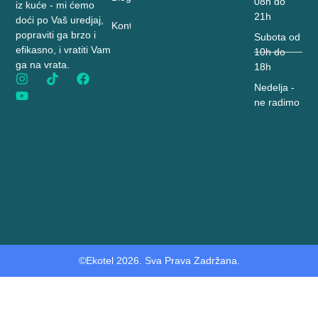
08h do
iz kuće - mi ćemo
21h
doći po Vaš uredjaj,
Kontakt
popraviti ga brzo i
Subota od
efikasno, i vratiti Vam
10h do
ga na vrata.
18h
Nedelja -
ne radimo
©Ekotel 2026. Sva Prava Zadržana.