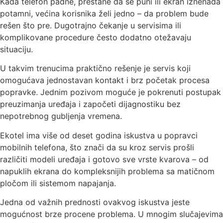
Kada telefon padne, prestane da se puni ili ekran iznenada
potamni, većina korisnika želi jedno – da problem bude
rešen što pre. Dugotrajno čekanje u servisima ili
komplikovane procedure često dodatno otežavaju
situaciju.
U takvim trenucima praktično rešenje je servis koji
omogućava jednostavan kontakt i brz početak procesa
popravke. Jednim pozivom moguće je pokrenuti postupak
preuzimanja uređaja i započeti dijagnostiku bez
nepotrebnog gubljenja vremena.
Ekotel ima više od deset godina iskustva u popravci
mobilnih telefona, što znači da su kroz servis prošli
različiti modeli uređaja i gotovo sve vrste kvarova – od
napuklih ekrana do kompleksnijih problema sa matičnom
pločom ili sistemom napajanja.
Jedna od važnih prednosti ovakvog iskustva jeste
mogućnost brze procene problema. U mnogim slučajevima