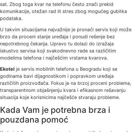
sat. Zbog toga kvar na telefonu često znači prekid
komunikacije, otežan rad ili stres zbog mogućeg gubitka
podataka.
U takvim situacijama najvažnije je pronaći servis koji može
brzo da proceni stanje uređaja i ponudi rešenje bez
nepotrebnog čekanja. Upravo tu dolazi do izražaja
iskustvo servisa koji svakodnevno rade sa različitim
modelima telefona i najčešćim vrstama kvarova.
Ekotel
je servis mobilnih telefona u Beogradu koji se
godinama bavi dijagnostikom i popravkom uređaja
različitih proizvođača. Fokus je na brzoj proceni problema,
transparentnom objašnjenju kvara i efikasnom rešavanju
situacija koje korisnicima najčešće stvaraju probleme.
Kada Vam je potrebna brza i
pouzdana pomoć