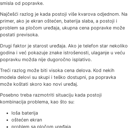
smisla od popravke.
Najčešći razlog je kada postoji više kvarova odjednom. Na
primer, ako je ekran oštećen, baterija slaba, a postoji i
problem sa pločom uređaja, ukupna cena popravke može
postati previsoka.
Drugi faktor je starost uređaja. Ako je telefon star nekoliko
godina i već pokazuje znake istrošenosti, ulaganje u veću
popravku možda nije dugoročno isplativo.
Treći razlog može biti visoka cena delova. Kod nekih
modela delovi su skupi i teško dostupni, pa popravka
može koštati skoro kao novi uređaj.
Posebno treba razmotriti situaciju kada postoji
kombinacija problema, kao što su:
loša baterija
oštećen ekran
problem sa pločom uređaja