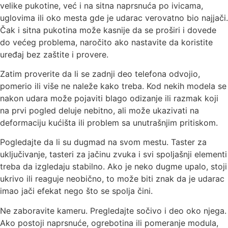
velike pukotine, već i na sitna naprsnuća po ivicama,
uglovima ili oko mesta gde je udarac verovatno bio najjači.
Čak i sitna pukotina može kasnije da se proširi i dovede
do većeg problema, naročito ako nastavite da koristite
uređaj bez zaštite i provere.
Zatim proverite da li se zadnji deo telefona odvojio,
pomerio ili više ne naleže kako treba. Kod nekih modela se
nakon udara može pojaviti blago odizanje ili razmak koji
na prvi pogled deluje nebitno, ali može ukazivati na
deformaciju kućišta ili problem sa unutrašnjim pritiskom.
Pogledajte da li su dugmad na svom mestu. Taster za
uključivanje, tasteri za jačinu zvuka i svi spoljašnji elementi
treba da izgledaju stabilno. Ako je neko dugme upalo, stoji
ukrivo ili reaguje neobično, to može biti znak da je udarac
imao jači efekat nego što se spolja čini.
Ne zaboravite kameru. Pregledajte sočivo i deo oko njega.
Ako postoji naprsnuće, ogrebotina ili pomeranje modula,