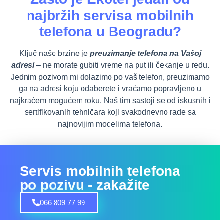
najbržih servisa mobilnih
telefona u Beogradu?
Ključ naše brzine je
preuzimanje telefona na Vašoj
adresi
– ne morate gubiti vreme na put ili čekanje u redu.
Jednim pozivom mi dolazimo po vaš telefon, preuzimamo
ga na adresi koju odaberete i vraćamo popravljeno u
najkraćem mogućem roku. Naš tim sastoji se od iskusnih i
sertifikovanih tehničara koji svakodnevno rade sa
najnovijim modelima telefona.
Servis mobilnih telefona
po pozivu - zakažite
066 809 77 99