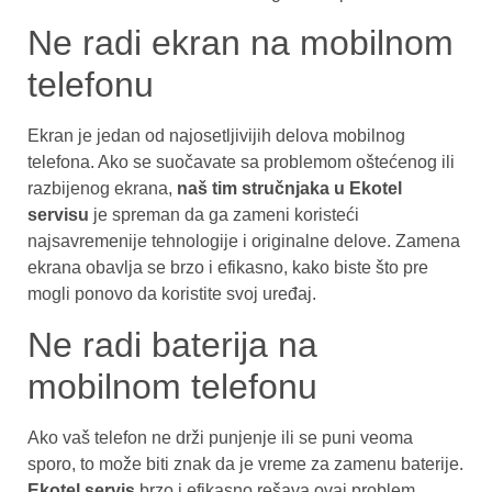
Ne radi ekran na mobilnom
telefonu
Ekran je jedan od najosetljivijih delova mobilnog
telefona. Ako se suočavate sa problemom oštećenog ili
razbijenog ekrana,
naš tim stručnjaka u Ekotel
servisu
je spreman da ga zameni koristeći
najsavremenije tehnologije i originalne delove. Zamena
ekrana obavlja se brzo i efikasno, kako biste što pre
mogli ponovo da koristite svoj uređaj.
Ne radi baterija na
mobilnom telefonu
Ako vaš telefon ne drži punjenje ili se puni veoma
sporo, to može biti znak da je vreme za zamenu baterije.
Ekotel servis
brzo i efikasno rešava ovaj problem,