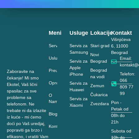
Meni
Usluge
Lokacije
Kontakt
Višnjićeva
Servis
Servis za
Stari grad
6, 11000
Samsung
Beograd
Novi
Usluge
Email:
Servis za
Beograd
kontakt@e
Apple
Beograd
Preuzimanje
Zaboravite na
Telefon:
iPhone
na vodi
čekanje! Mi smo
066
Oprema
Servis za
Ekotel, Vaš lični
Zemun
809 77
Huawei
spasilac za sve
99
Čukarica
O
probleme sa
Servis za
Nama
Pon -
Zvezdara
telefonom. Ne
Xiaomi
Petak od
trebate ni da izlazite
Blog
08h do
iz kuće - mi ćemo
21h
doći po Vaš uredjaj,
Kontakt
popraviti ga brzo i
Subota od
efikasno, i vratiti Vam
10h do