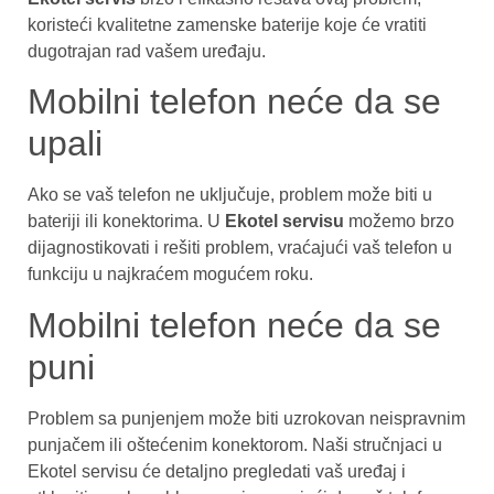
koristeći kvalitetne zamenske baterije koje će vratiti
dugotrajan rad vašem uređaju.
Mobilni telefon neće da se
upali
Ako se vaš telefon ne uključuje, problem može biti u
bateriji ili konektorima. U
Ekotel servisu
možemo brzo
dijagnostikovati i rešiti problem, vraćajući vaš telefon u
funkciju u najkraćem mogućem roku.
Mobilni telefon neće da se
puni
Problem sa punjenjem može biti uzrokovan neispravnim
punjačem ili oštećenim konektorom. Naši stručnjaci u
Ekotel servisu će detaljno pregledati vaš uređaj i