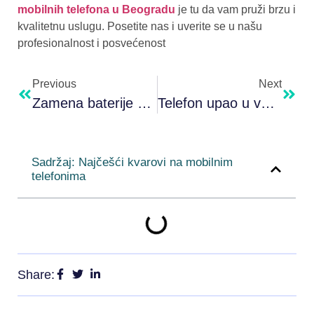
mobilnih telefona u Beogradu
je tu da vam pruži brzu i
kvalitetnu uslugu. Posetite nas i uverite se u našu
profesionalnost i posvećenost
Previous
Next
Zamena baterije na Samsung telefonima
Telefon upao u vodu – šta da radim?
Sadržaj: Najčešći kvarovi na mobilnim
telefonima
Share: