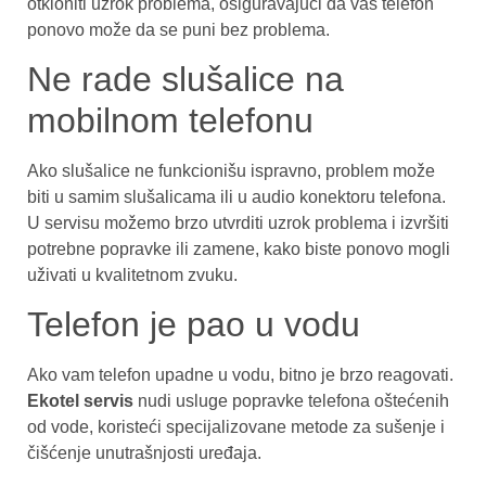
otkloniti uzrok problema, osiguravajući da vaš telefon
ponovo može da se puni bez problema.
Ne rade slušalice na
mobilnom telefonu
Ako slušalice ne funkcionišu ispravno, problem može
biti u samim slušalicama ili u audio konektoru telefona.
U servisu možemo brzo utvrditi uzrok problema i izvršiti
potrebne popravke ili zamene, kako biste ponovo mogli
uživati u kvalitetnom zvuku.
Telefon je pao u vodu
Ako vam telefon upadne u vodu, bitno je brzo reagovati.
Ekotel servis
nudi usluge popravke telefona oštećenih
od vode, koristeći specijalizovane metode za sušenje i
čišćenje unutrašnjosti uređaja.