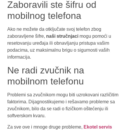
Zaboravili ste šifru od
mobilnog telefona
Ako ne možete da otključate svoj telefon zbog
zaboravljene šifre,
naši stručnjaci
mogu pomoći u
resetovanju uređaja ili obnavljanju pristupa vašim
podacima, uz maksimalnu brigu o sigurnosti vaših
informacija.
Ne radi zvučnik na
mobilnom telefonu
Problemi sa zvučnikom mogu biti uzrokovani različitim
faktorima. Dijagnostikujemo i rešavamo probleme sa
zvučnikom, bilo da se radi o fizičkom oštećenju ili
softverskom kvaru.
Za sve ove i mnoge druge probleme,
Ekotel servis